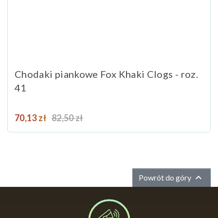
Chodaki piankowe Fox Khaki Clogs - roz.
41
Cena
Cena podstawowa
70,13 zł
82,50 zł

Powrót do góry