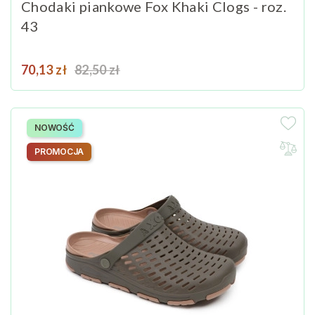
Chodaki piankowe Fox Khaki Clogs - roz.
43
Cena
Cena podstawowa
70,13 zł
82,50 zł
NOWOŚĆ
PROMOCJA