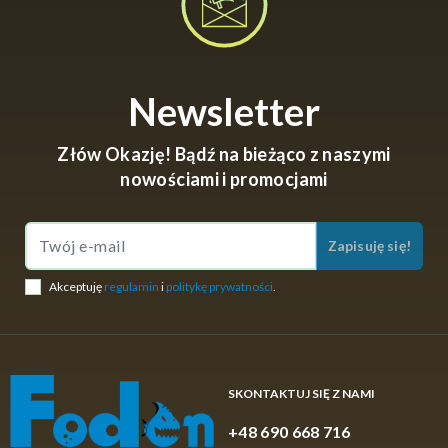
Newsletter
Złów Okazję! Bądź na bieżąco z naszymi
nowościami i promocjami
Zapisuję się!
Akceptuję
regulamin
i
politykę prywatności
.
SKONTAKTUJ SIĘ Z NAMI
+48 690 668 716