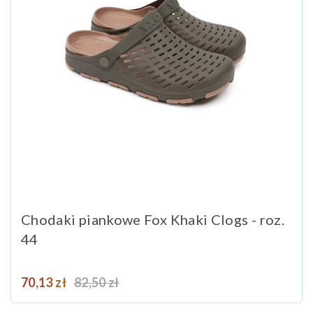
Chodaki piankowe Fox Khaki Clogs - roz.
44
Cena
Cena podstawowa
70,13 zł
82,50 zł