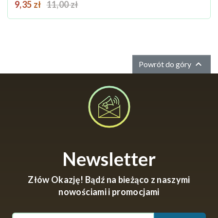
Cena
Cena podstawowa
9,35 zł
11,00 zł

Powrót do góry
Newsletter
Złów Okazję! Bądź na bieżąco z naszymi
nowościami i promocjami