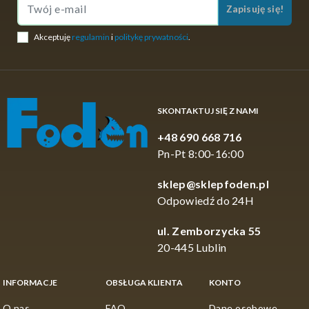
Zapisuję się!
Akceptuję
regulamin
i
politykę prywatności
.
SKONTAKTUJ SIĘ Z NAMI
+48 690 668 716
Pn-Pt 8:00-16:00
sklep@sklepfoden.pl
Odpowiedź do 24H
ul. Zemborzycka 55
20-445 Lublin
INFORMACJE
OBSŁUGA KLIENTA
KONTO
O nas
FAQ
Dane osobowe