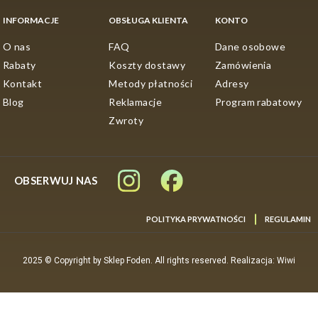
zapewnia idealne dopasowanie do charakteru łowiska.
INFORMACJE
OBSŁUGA KLIENTA
KONTO
Każdy rzut jest stabilny, a hol ryby – pewny i bezpieczny.
W ofercie naszego
internetowego sklepu
O nas
FAQ
Dane osobowe
wędkarskiego
znajdziesz różne długości i parametry
Rabaty
Koszty dostawy
Zamówienia
wędek Daiwa, by dobrać model idealnie do swoich
Kontakt
Metody płatności
Adresy
potrzeb. Wybierając tę serię, stawiasz na profesjonalizm,
Blog
Reklamacje
Program rabatowy
który przekłada się na lepsze wyniki nad wodą i czystą
Zwroty
przyjemność z każdego połowu.
OBSERWUJ NAS
POLITYKA PRYWATNOŚCI
REGULAMIN
2025 © Copyright by Sklep Foden. All rights reserved. Realizacja: Wiwi