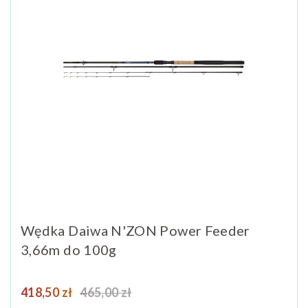
Wędka Daiwa N'ZON Power Feeder
3,66m do 100g
Cena
Cena podstawowa
418,50 zł
465,00 zł