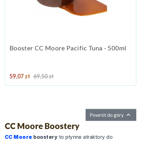
Booster CC Moore Pacific Tuna - 500ml
Cena
Cena podstawowa
59,07 zł
69,50 zł

Powrót do góry
CC Moore Boostery
CC Moore
boostery
to płynne atraktory do