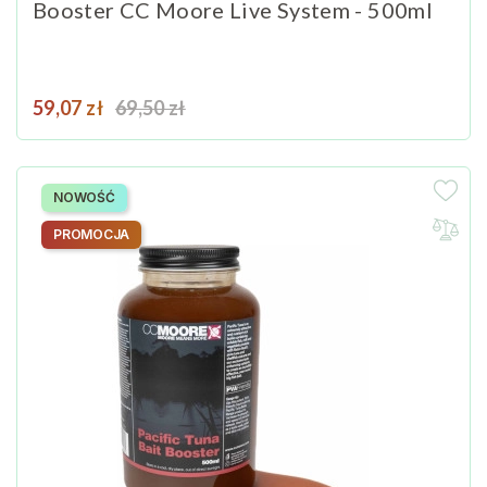
Booster CC Moore Live System - 500ml
Cena
Cena podstawowa
59,07 zł
69,50 zł
NOWOŚĆ
PROMOCJA