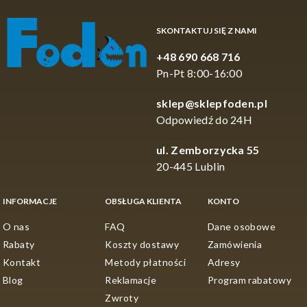
Booster CC Moore Life
SKONTAKTUJ SIĘ Z NAMI
System - 500ml -
+48 690 668 716
zastosowanie w
Pn-Pt 8:00-16:00
zestawach i
sklep@sklepfoden.pl
Odpowiedź do 24H
zalewach/dipach
ul. Zemborzycka 55
20-445 Lublin
Life System to wariant, który dobrze wpisuje się w
spójny zestaw. Możesz traktować go jako element
INFORMACJE
OBSŁUGA KLIENTA
KONTO
wspierający zalewę, dip albo przynętę haczykową,
gdy zależy Ci na uporządkowanym profilu pracy
O nas
FAQ
Dane osobowe
całego układu.
Rabaty
Koszty dostawy
Zamówienia
Taki wybór bywa wygodny, jeśli budujesz zestaw krok
Kontakt
Metody płatności
Adresy
po kroku i chcesz, by przynęta oraz towarzyszące jej
Blog
Reklamacje
Program rabatowy
elementy grały w jednym kierunku.
Zwroty