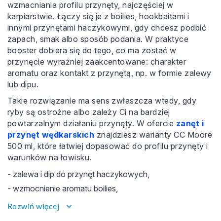
wzmacniania profilu przynęty, najczęściej w
karpiarstwie. Łączy się je z boilies, hookbaitami i
innymi przynętami haczykowymi, gdy chcesz podbić
zapach, smak albo sposób podania. W praktyce
booster dobiera się do tego, co ma zostać w
przynęcie wyraźniej zaakcentowane: charakter
aromatu oraz kontakt z przynętą, np. w formie zalewy
lub dipu.
Takie rozwiązanie ma sens zwłaszcza wtedy, gdy
ryby są ostrożne albo zależy Ci na bardziej
powtarzalnym działaniu przynęty. W ofercie
zanęt i
przynęt wędkarskich
znajdziesz warianty CC Moore
500 ml, które łatwiej dopasować do profilu przynęty i
warunków na łowisku.
- zalewa i dip do przynęt haczykowych,
- wzmocnienie aromatu boilies,
- spójne połączenie przynęty z zanętą.
Rozwiń więcej
keyboard_arrow_down