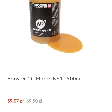
Booster CC Moore NS1 - 500ml
Cena
Cena podstawowa
59,07 zł
69,50 zł