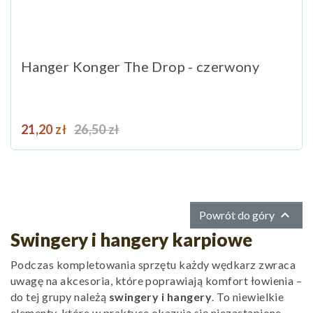
Hanger Konger The Drop - czerwony
Cena
Cena podstawowa
21,20 zł
26,50 zł

Powrót do góry
Swingery i hangery karpiowe
Podczas kompletowania sprzętu każdy wędkarz zwraca
uwagę na akcesoria, które poprawiają komfort łowienia –
do tej grupy należą
swingery i hangery
. To niewielkie
elementy, które w praktyce okazują się niezastąpione,