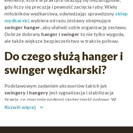
gdy liczy się precyzja i pewność zacięcia ryby. Wielu
miłośników wędkarstwa, odwiedzając sprawdzony
sklep
wędkarski
, wybiera od razu zestawy obejmujące
swinger hanger
, aby ułatwić sobie organizację zestawu.
Dobrze dobrany
hanger i swinger
to nie tylko wygoda,
ale także większe bezpieczeństwo w trakcie połowu.
Do czego służą hanger i
swinger wędkarski?
Podstawowym zadaniem akcesoriów takich jak
swingery i hangery
jest sygnalizacja i stabilizacja
brania, co znacznie podnosi skuteczność połowu. W
połączeniu z niezawodnymi
sygnalizatory brań
Rozwiń więcej
keyboard_arrow_down
wędkarskie
tworzą system, który nie pozwoli przeoczyć
nawet najdelikatniejszego ruchu. Każdy
hanger i
swinger
został zaprojektowany tak, by równoważyć