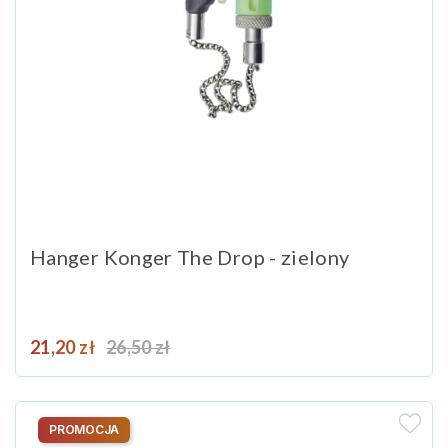
Hanger Konger The Drop - zielony
Cena
Cena podstawowa
21,20 zł
26,50 zł
PROMOCJA