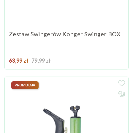
Zestaw Swingerów Konger Swinger BOX
Cena
Cena podstawowa
63,99 zł
79,99 zł
PROMOCJA