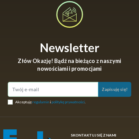
napięcie żyłki i wspierać szybkie reakcje wędkarza.
Warto pamiętać, że to drobne, lecz niezwykle istotne
artykuły wędkarskie
, które mają realny wpływ na
satysfakcję z łowienia.
Newsletter
Złów Okazję! Bądź na bieżąco z naszymi
nowościami i promocjami
Zapisuję się!
Akceptuję
regulamin
i
politykę prywatności
.
SKONTAKTUJ SIĘ Z NAMI