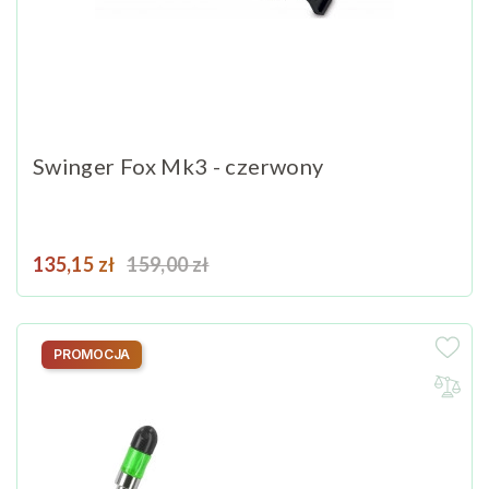
Swinger Fox Mk3 - czerwony
Cena
Cena podstawowa
135,15 zł
159,00 zł
PROMOCJA