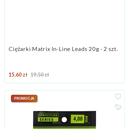
Ciężarki Matrix In-Line Leads 20g - 2 szt.
Cena
Cena podstawowa
15,60 zł
19,50 zł
PROMOCJA