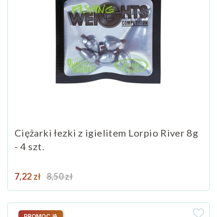
Ciężarki łezki z igielitem Lorpio River 8g
- 4 szt.
Cena
Cena podstawowa
7,22 zł
8,50 zł
PROMOCJA