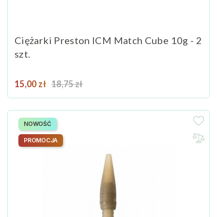
Ciężarki Preston ICM Match Cube 10g - 2
szt.
Cena
Cena podstawowa
15,00 zł
18,75 zł
NOWOŚĆ
PROMOCJA