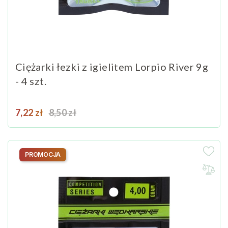
Ciężarki łezki z igielitem Lorpio River 9g
- 4 szt.
Cena
Cena podstawowa
7,22 zł
8,50 zł
PROMOCJA