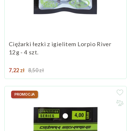
Ciężarki łezki z igielitem Lorpio River
12g - 4 szt.
Cena
Cena podstawowa
7,22 zł
8,50 zł
PROMOCJA