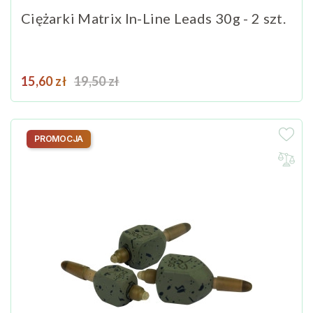
Ciężarki Matrix In-Line Leads 30g - 2 szt.
Cena
Cena podstawowa
15,60 zł
19,50 zł
PROMOCJA