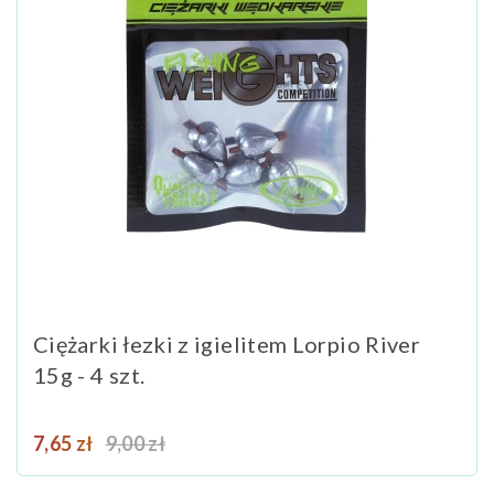
Ciężarki łezki z igielitem Lorpio River
15g - 4 szt.
Cena
Cena podstawowa
7,65 zł
9,00 zł