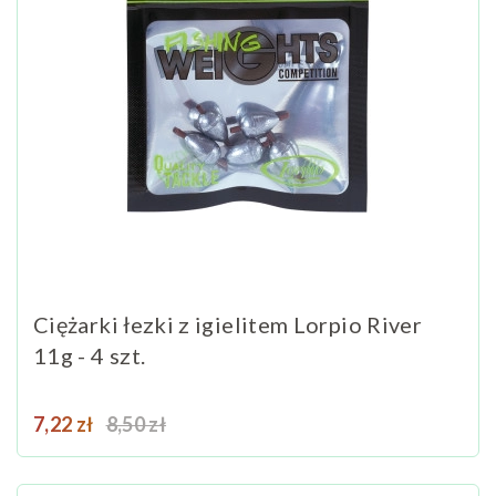
Ciężarki łezki z igielitem Lorpio River
11g - 4 szt.
Cena
Cena podstawowa
7,22 zł
8,50 zł