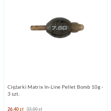
Ciężarki Matrix In-Line Pellet Bomb 10g -
3 szt.
Cena
Cena podstawowa
26,40 zł
33,00 zł