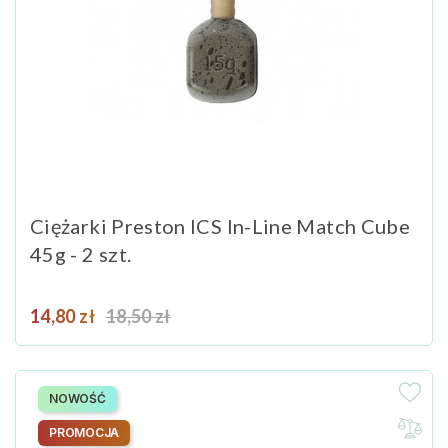
Ciężarki Preston ICS In-Line Match Cube
45g - 2 szt.
Cena
Cena podstawowa
14,80 zł
18,50 zł
NOWOŚĆ
PROMOCJA