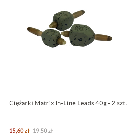
Ciężarki Matrix In-Line Leads 40g - 2 szt.
Cena
Cena podstawowa
15,60 zł
19,50 zł