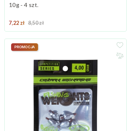
10g - 4 szt.
Cena
Cena podstawowa
7,22 zł
8,50 zł
PROMOCJA