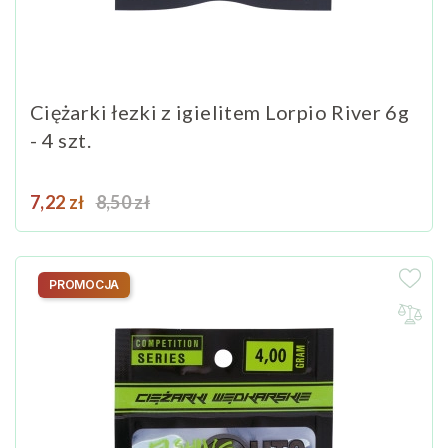
Ciężarki łezki z igielitem Lorpio River 6g
- 4 szt.
Cena
Cena podstawowa
7,22 zł
8,50 zł
PROMOCJA