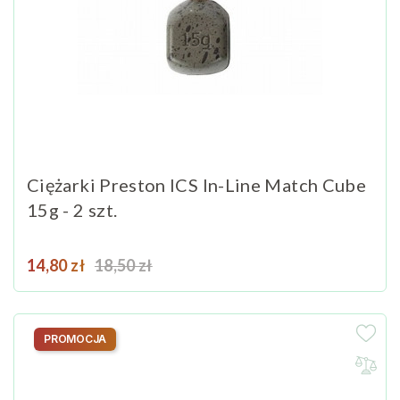
Ciężarki Preston ICS In-Line Match Cube
15g - 2 szt.
Cena
Cena podstawowa
14,80 zł
18,50 zł
PROMOCJA