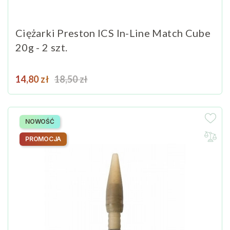
Ciężarki Preston ICS In-Line Match Cube
20g - 2 szt.
Cena
Cena podstawowa
14,80 zł
18,50 zł
NOWOŚĆ
PROMOCJA