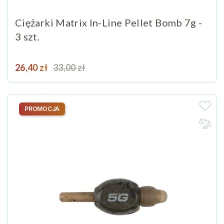
Ciężarki Matrix In-Line Pellet Bomb 7g -
3 szt.
Cena
Cena podstawowa
26,40 zł
33,00 zł
PROMOCJA