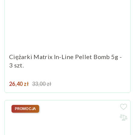
Ciężarki Matrix In-Line Pellet Bomb 5g -
3 szt.
Cena
Cena podstawowa
26,40 zł
33,00 zł
PROMOCJA