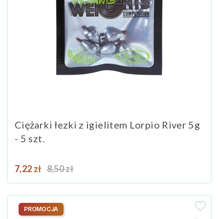
Ciężarki łezki z igielitem Lorpio River 5g
- 5 szt.
Cena
Cena podstawowa
7,22 zł
8,50 zł
PROMOCJA