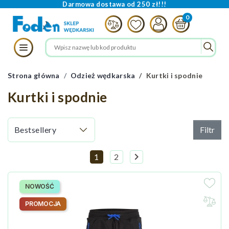
Darmowa dostawa od 250 zł!!!
Strona główna
Odzież wędkarska
Kurtki i spodnie
Kurtki i spodnie
Filtr

1
2
Następny
NOWOŚĆ
PROMOCJA