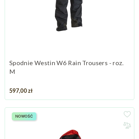
Spodnie Westin W6 Rain Trousers - roz.
M
Cena
597,00 zł
NOWOŚĆ