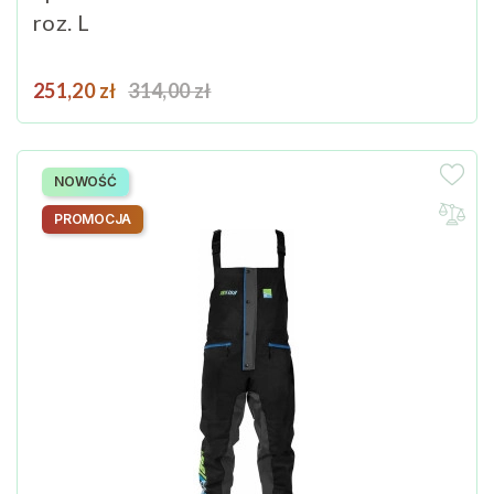
roz. L
Cena
Cena podstawowa
251,20 zł
314,00 zł
NOWOŚĆ
PROMOCJA