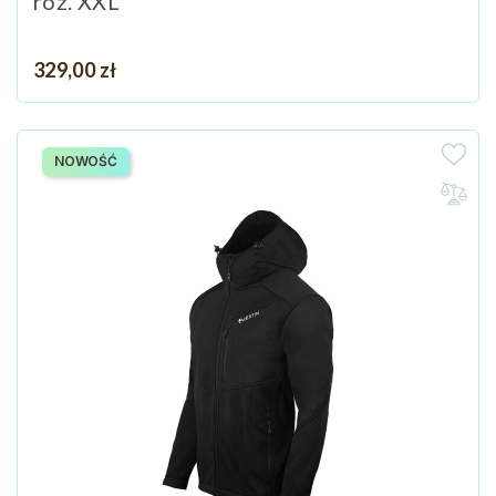
roz. XXL
Cena
329,00 zł
NOWOŚĆ