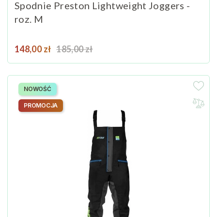
Spodnie Preston Lightweight Joggers -
roz. M
Cena
Cena podstawowa
148,00 zł
185,00 zł
NOWOŚĆ
PROMOCJA