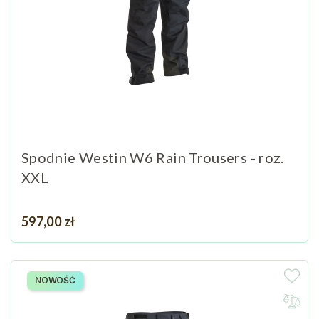
Spodnie Westin W6 Rain Trousers - roz.
XXL
Cena
597,00 zł
NOWOŚĆ