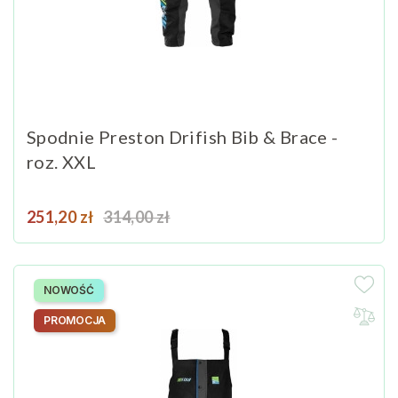
Spodnie Preston Drifish Bib & Brace -
roz. XXL
Cena
Cena podstawowa
251,20 zł
314,00 zł
NOWOŚĆ
PROMOCJA