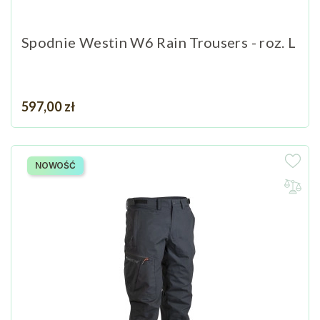
Spodnie Westin W6 Rain Trousers - roz. L
Cena
597,00 zł
NOWOŚĆ