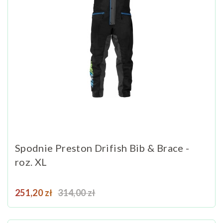
Spodnie Preston Drifish Bib & Brace -
roz. XL
Cena
Cena podstawowa
251,20 zł
314,00 zł