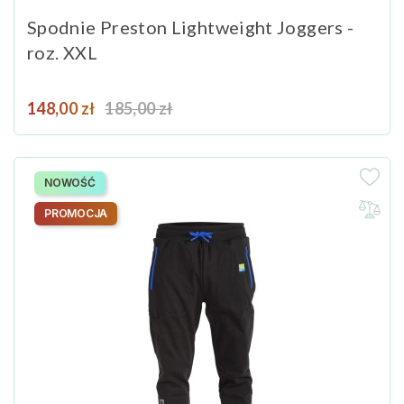
Spodnie Preston Lightweight Joggers -
roz. XXL
Cena
Cena podstawowa
148,00 zł
185,00 zł
NOWOŚĆ
PROMOCJA