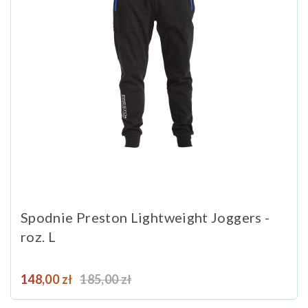
Spodnie Preston Lightweight Joggers -
roz. L
Cena
Cena podstawowa
148,00 zł
185,00 zł