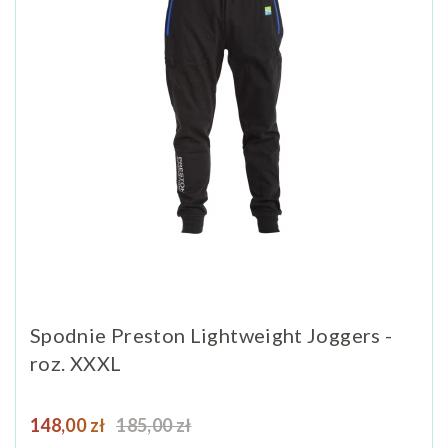
Spodnie Preston Lightweight Joggers -
roz. XXXL
Cena
Cena podstawowa
148,00 zł
185,00 zł