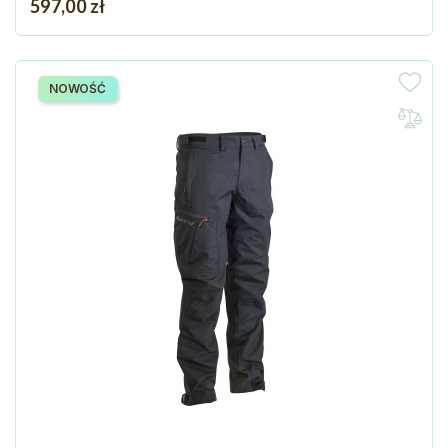
Cena
597,00 zł
NOWOŚĆ