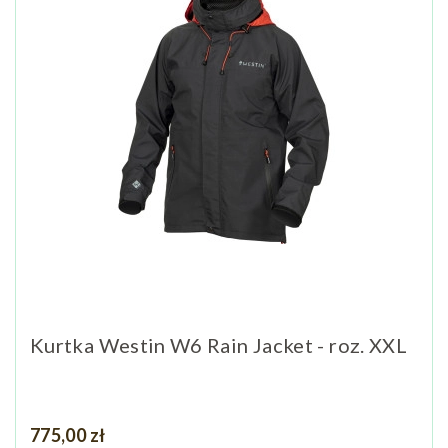
Kurtka Westin W6 Rain Jacket - roz. XXL
Cena
775,00 zł