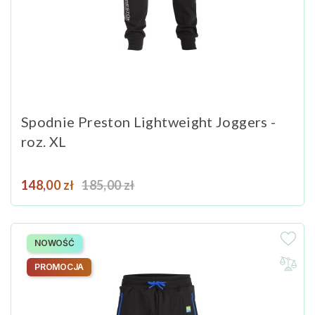
Spodnie Preston Lightweight Joggers -
roz. XL
Cena
Cena podstawowa
148,00 zł
185,00 zł
NOWOŚĆ
PROMOCJA