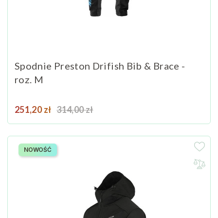
Spodnie Preston Drifish Bib & Brace -
roz. M
Cena
Cena podstawowa
251,20 zł
314,00 zł
NOWOŚĆ