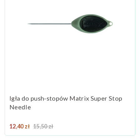
Igła do push-stopów Matrix Super Stop
Needle
Cena
Cena podstawowa
12,40 zł
15,50 zł