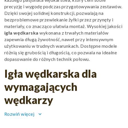
precyzję i wygodę podczas przygotowywania zestawów.
Dzięki swojej solidnej konstrukcji, pozwalają na
bezproblemowe przewlekanie żyłki przez przynęty i
materiały, co znacząco ułatwia montaż. Wysokiej jakości
igła wędkarska
wykonana z trwałych materiałów
zapewnia długą żywotność, nawet przy intensywnym
użytkowaniu w trudnych warunkach. Dostępne modele
różnią się grubością i długością, co pozwala na idealne
dopasowanie do różnych technik połowu.
Igła wędkarska dla
wymagających
wędkarzy
Rozwiń więcej
keyboard_arrow_down
Każda
igła wędkarska
odgrywa istotną rolę w
konstruowaniu skutecznych zestawów, zwłaszcza w