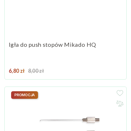
Igła do push stopów Mikado HQ
Cena
Cena podstawowa
6,80 zł
8,00 zł
PROMOCJA