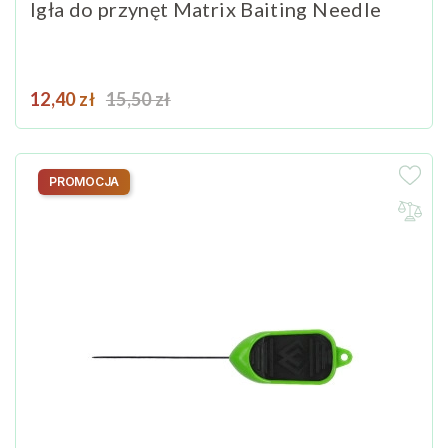
Igła do przynęt Matrix Baiting Needle
Cena
Cena podstawowa
12,40 zł
15,50 zł
PROMOCJA