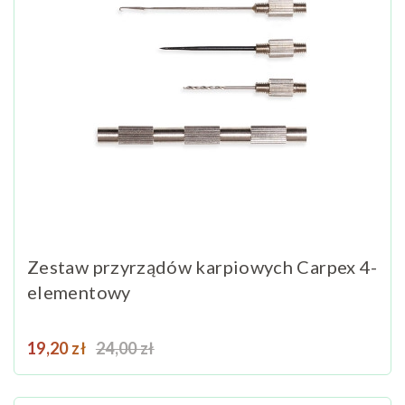
Zestaw przyrządów karpiowych Carpex 4-
elementowy
Cena
Cena podstawowa
19,20 zł
24,00 zł