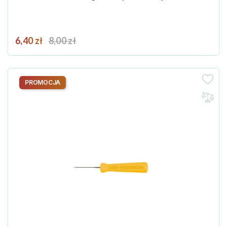
Cena
Cena podstawowa
6,40 zł
8,00 zł
PROMOCJA