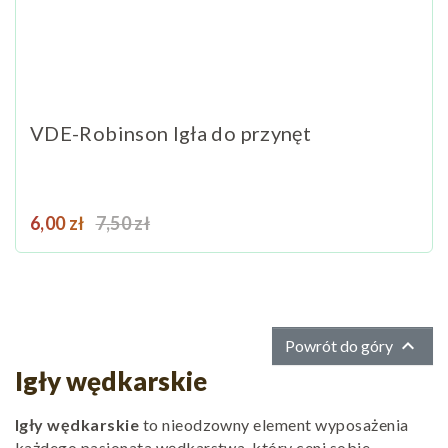
VDE-Robinson Igła do przynęt
Cena
Cena podstawowa
6,00 zł
7,50 zł

Powrót do góry
Igły wędkarskie
Igły wędkarskie
to nieodzowny element wyposażenia
każdego pasjonata wędkarstwa, który ceni sobie