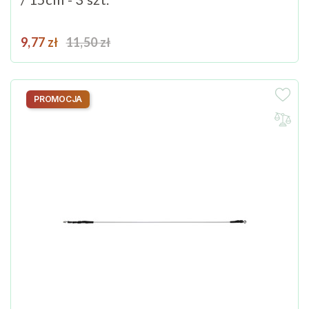
Cena
Cena podstawowa
9,77 zł
11,50 zł
PROMOCJA