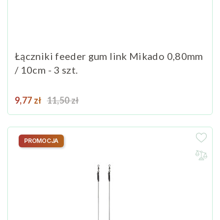
Łączniki feeder gum link Mikado 0,80mm
/ 10cm - 3 szt.
Cena
Cena podstawowa
9,77 zł
11,50 zł
PROMOCJA