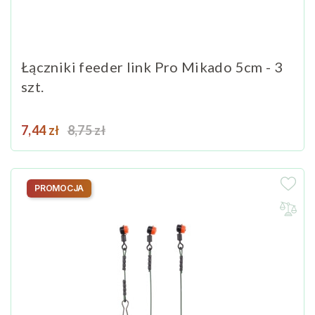
Łączniki feeder link Pro Mikado 5cm - 3
szt.
Cena
Cena podstawowa
7,44 zł
8,75 zł
PROMOCJA