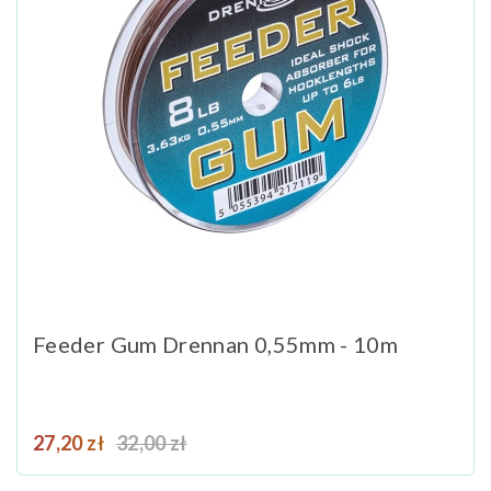
Feeder Gum Drennan 0,55mm - 10m
Cena
Cena podstawowa
27,20 zł
32,00 zł