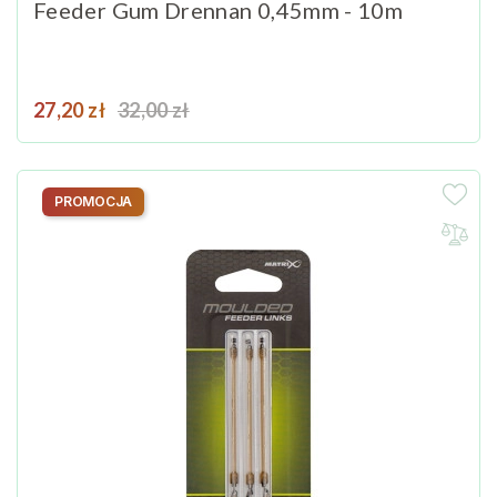
Feeder Gum Drennan 0,45mm - 10m
Cena
Cena podstawowa
27,20 zł
32,00 zł
PROMOCJA