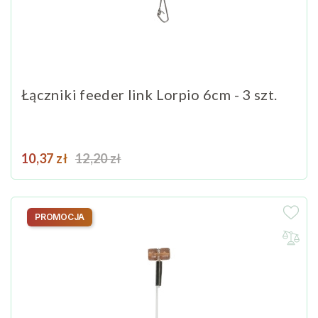
Łączniki feeder link Lorpio 6cm - 3 szt.
Cena
Cena podstawowa
10,37 zł
12,20 zł
PROMOCJA