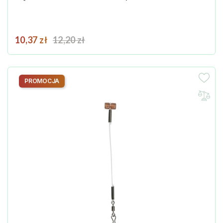
Cena
Cena podstawowa
10,37 zł
12,20 zł
PROMOCJA