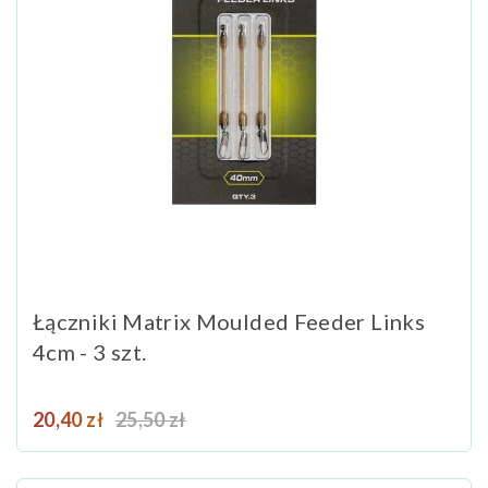
Łączniki Matrix Moulded Feeder Links
4cm - 3 szt.
Cena
Cena podstawowa
20,40 zł
25,50 zł