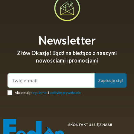
doskonale sprawdza się zarówno w wodach stojących,
jak i w rzekach o silnym nurcie, pomagając wędkarzom
kontrolować każdy ruch ryby. W naszej ofercie
znajdziesz szeroki wybór modeli dopasowanych do
różnych metod wędkarskich.
Newsletter
Złów Okazję! Bądź na bieżąco z naszymi
nowościami i promocjami
Zapisuję się!
Akceptuję
regulamin
i
politykę prywatności
.
SKONTAKTUJ SIĘ Z NAMI