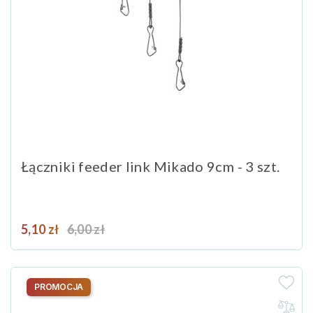
Łączniki feeder link Mikado 9cm - 3 szt.
Cena
Cena podstawowa
5,10 zł
6,00 zł
PROMOCJA