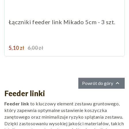
Łączniki feeder link Mikado 5cm - 3 szt.
Cena
Cena podstawowa
5,10 zł
6,00 zł

Powrót do góry
Feeder linki
Feeder link
to kluczowy element zestawu gruntowego,
który zapewnia optymalne ustawienie koszyczka
zanętowego oraz minimalizuje ryzyko splątania zestawu.
Dzięki zastosowaniu wysokiej jakości materiałów, takich