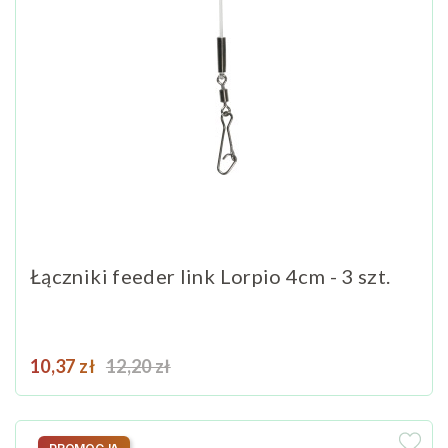
Łączniki feeder link Lorpio 4cm - 3 szt.
Cena
Cena podstawowa
10,37 zł
12,20 zł