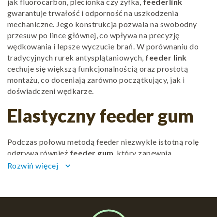
jak fluorocarbon, plecionka czy żyłka,
feederlink
gwarantuje trwałość i odporność na uszkodzenia
mechaniczne. Jego konstrukcja pozwala na swobodny
przesuw po lince głównej, co wpływa na precyzję
wędkowania i lepsze wyczucie brań. W porównaniu do
tradycyjnych rurek antysplątaniowych,
feeder link
cechuje się większą funkcjonalnością oraz prostotą
montażu, co doceniają zarówno początkujący, jak i
doświadczeni wędkarze.
Elastyczny feeder gum
Podczas połowu metodą feeder niezwykle istotną rolę
odgrywa również
feeder gum
, który zapewnia
amortyzację i redukcję ryzyka zerwania zestawu przy
Rozwiń więcej
keyboard_arrow_down
holowaniu ryby.
Feeder link
wykonany z wysokiej jakości
gumy absorbuje nagłe szarpnięcia, zwiększając
skuteczność połowu, zwłaszcza w przypadku większych
okazów. Dzięki swojej rozciągliwości
feedergum