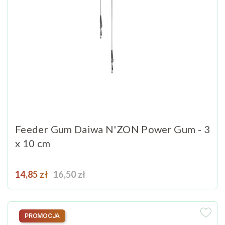
Feeder Gum Daiwa N'ZON Power Gum - 3
x 10 cm
Cena
Cena podstawowa
14,85 zł
16,50 zł
PROMOCJA