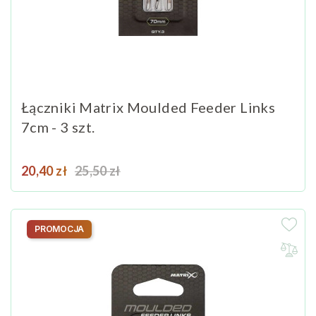
Łączniki Matrix Moulded Feeder Links
7cm - 3 szt.
Cena
Cena podstawowa
20,40 zł
25,50 zł
PROMOCJA