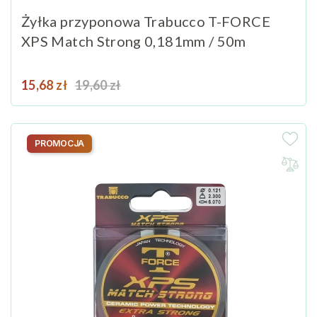
Żyłka przyponowa Trabucco T-FORCE
XPS Match Strong 0,181mm / 50m
Cena
Cena podstawowa
15,68 zł
19,60 zł
PROMOCJA