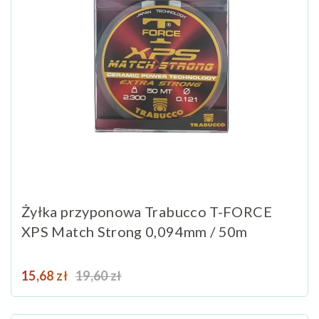
Żyłka przyponowa Trabucco T-FORCE
XPS Match Strong 0,094mm / 50m
Cena
Cena podstawowa
15,68 zł
19,60 zł