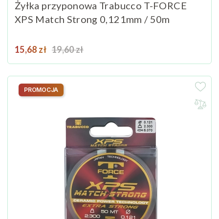
Żyłka przyponowa Trabucco T-FORCE
XPS Match Strong 0,121mm / 50m
Cena
Cena podstawowa
15,68 zł
19,60 zł
PROMOCJA