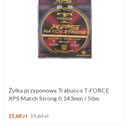
Żyłka przyponowa Trabucco T-FORCE
XPS Match Strong 0,143mm / 50m
Cena
Cena podstawowa
15,68 zł
19,60 zł