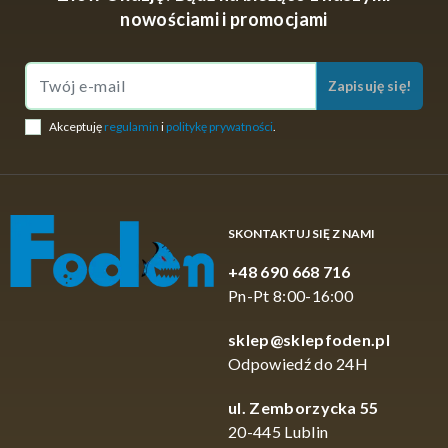
nowościami i promocjami
Zapisuję się!
Akceptuję
regulamin
i
politykę prywatności
.
SKONTAKTUJ SIĘ Z NAMI
+48 690 668 716
Pn-Pt 8:00-16:00
sklep@sklepfoden.pl
Odpowiedź do 24H
ul. Zemborzycka 55
20-445 Lublin