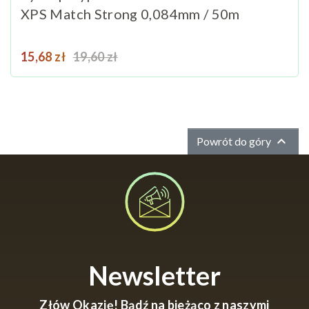
XPS Match Strong 0,084mm / 50m
Cena
Cena podstawowa
15,68 zł
19,60 zł

Powrót do góry
Newsletter
Złów Okazję! Bądź na bieżąco z naszymi