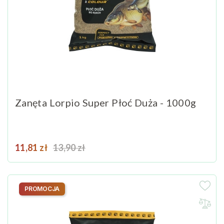
Zanęta Lorpio Super Płoć Duża - 1000g
Cena
Cena podstawowa
11,81 zł
13,90 zł
PROMOCJA