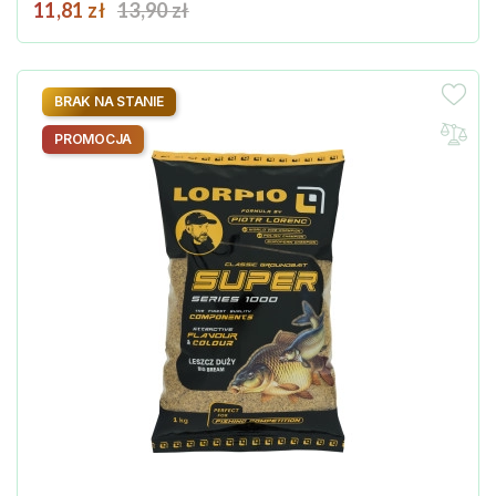
Cena
Cena podstawowa
11,81 zł
13,90 zł
BRAK NA STANIE
PROMOCJA