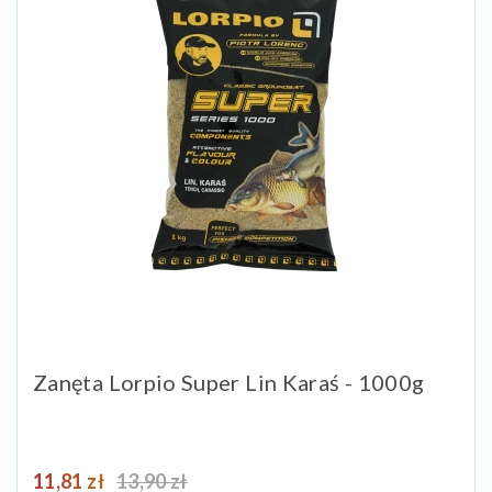
Zanęta Lorpio Super Lin Karaś - 1000g
Cena
Cena podstawowa
11,81 zł
13,90 zł