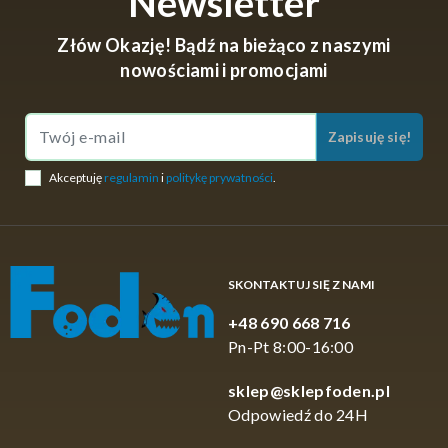
Newsletter
Złów Okazję! Bądź na bieżąco z naszymi
nowościami i promocjami
Zapisuję się!
Akceptuję
regulamin
i
politykę prywatności
.
SKONTAKTUJ SIĘ Z NAMI
+48 690 668 716
Pn-Pt 8:00-16:00
sklep@sklepfoden.pl
Odpowiedź do 24H