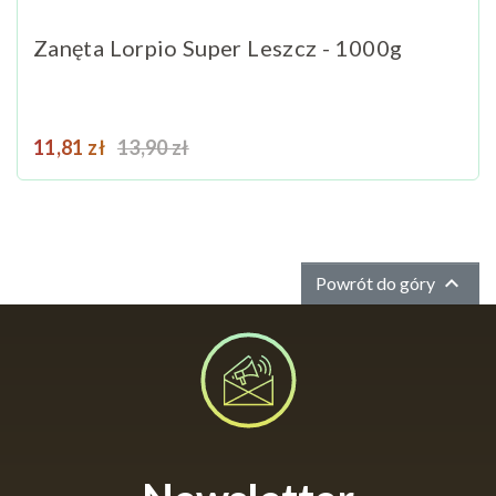
Zanęta Lorpio Super Leszcz - 1000g
Cena
Cena podstawowa
11,81 zł
13,90 zł

Powrót do góry