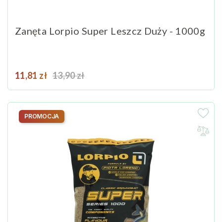
Zanęta Lorpio Super Leszcz Duży - 1000g
Cena
Cena podstawowa
11,81 zł
13,90 zł
PROMOCJA