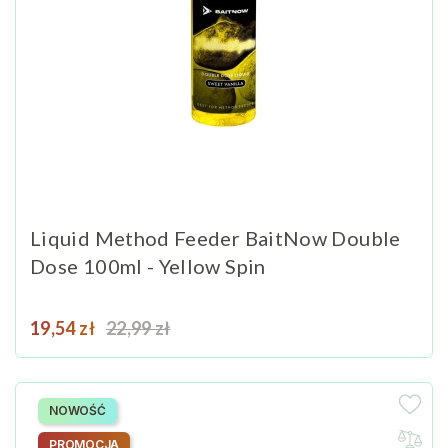
Liquid Method Feeder BaitNow Double
Dose 100ml - Yellow Spin
Cena
Cena podstawowa
19,54 zł
22,99 zł
NOWOŚĆ
PROMOCJA