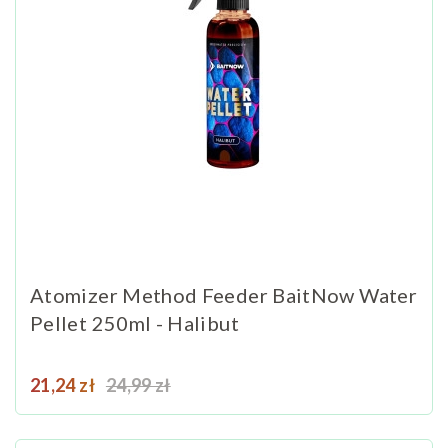
Atomizer Method Feeder BaitNow Water
Pellet 250ml - Halibut
Cena
Cena podstawowa
21,24 zł
24,99 zł