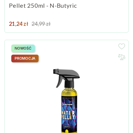
Pellet 250ml - N-Butyric
Cena
Cena podstawowa
21,24 zł
24,99 zł
NOWOŚĆ
PROMOCJA