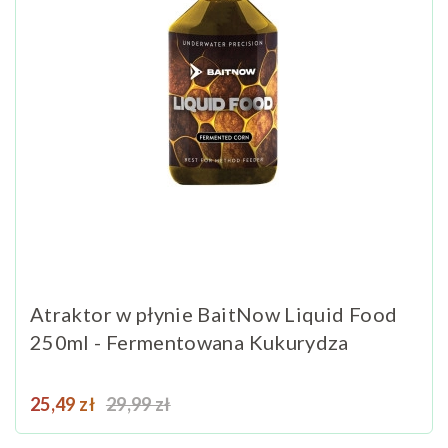
Atraktor w płynie BaitNow Liquid Food
250ml - Fermentowana Kukurydza
Cena
Cena podstawowa
25,49 zł
29,99 zł