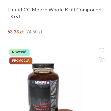
Liquid CC Moore Whole Krill Compound
- Kryl
Cena
Cena podstawowa
63,33 zł
74,50 zł
NOWOŚĆ
PROMOCJA