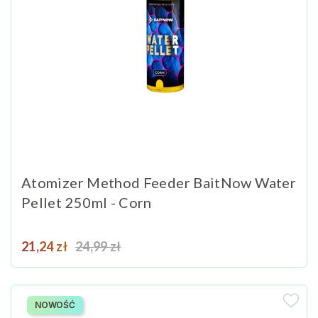
Atomizer Method Feeder BaitNow Water
Pellet 250ml - Corn
Cena
Cena podstawowa
21,24 zł
24,99 zł
NOWOŚĆ