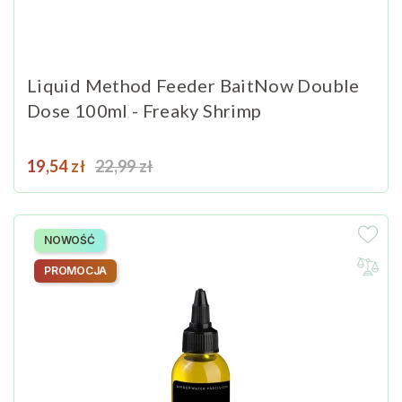
Liquid Method Feeder BaitNow Double
Dose 100ml - Freaky Shrimp
Cena
Cena podstawowa
19,54 zł
22,99 zł
NOWOŚĆ
PROMOCJA