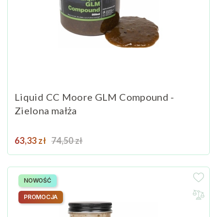
Liquid CC Moore GLM Compound -
Zielona małża
Cena
Cena podstawowa
63,33 zł
74,50 zł
NOWOŚĆ
PROMOCJA