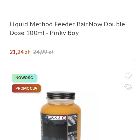
Liquid Method Feeder BaitNow Double
Dose 100ml - Pinky Boy
Cena
Cena podstawowa
21,24 zł
24,99 zł
NOWOŚĆ
PROMOCJA