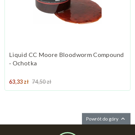
Liquid CC Moore Bloodworm Compound
- Ochotka
Cena
Cena podstawowa
63,33 zł
74,50 zł

Powrót do góry