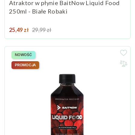
Atraktor w płynie BaitNow Liquid Food
250ml - Białe Robaki
Cena
Cena podstawowa
25,49 zł
29,99 zł
NOWOŚĆ
PROMOCJA