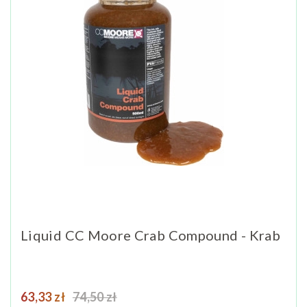
Liquid CC Moore Crab Compound - Krab
Cena
Cena podstawowa
63,33 zł
74,50 zł