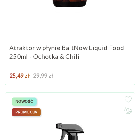
Atraktor w płynie BaitNow Liquid Food
250ml - Ochotka & Chili
Cena
Cena podstawowa
25,49 zł
29,99 zł
NOWOŚĆ
PROMOCJA