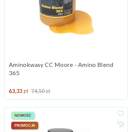
Aminokwasy CC Moore - Amino Blend
365
Cena
Cena podstawowa
63,33 zł
74,50 zł
NOWOŚĆ
PROMOCJA