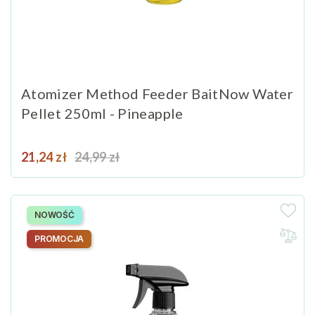
Atomizer Method Feeder BaitNow Water
Pellet 250ml - Pineapple
Cena
Cena podstawowa
21,24 zł
24,99 zł
NOWOŚĆ
PROMOCJA