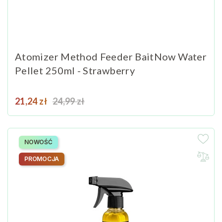
Atomizer Method Feeder BaitNow Water
Pellet 250ml - Strawberry
Cena
Cena podstawowa
21,24 zł
24,99 zł
NOWOŚĆ
PROMOCJA