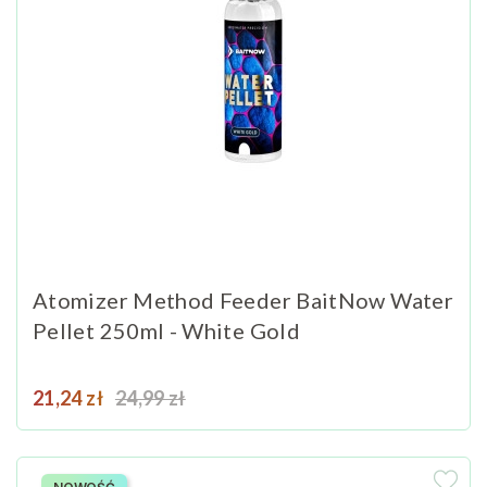
Atomizer Method Feeder BaitNow Water
Pellet 250ml - White Gold
Cena
Cena podstawowa
21,24 zł
24,99 zł