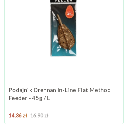
Podajnik Drennan In-Line Flat Method
Feeder - 45g / L
Cena
Cena podstawowa
14,36 zł
16,90 zł