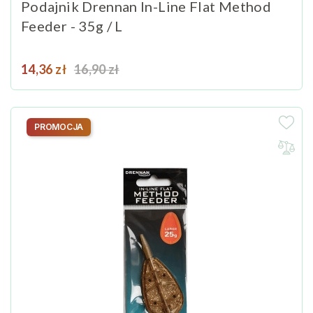
Podajnik Drennan In-Line Flat Method
Feeder - 35g / L
Cena
Cena podstawowa
14,36 zł
16,90 zł
PROMOCJA