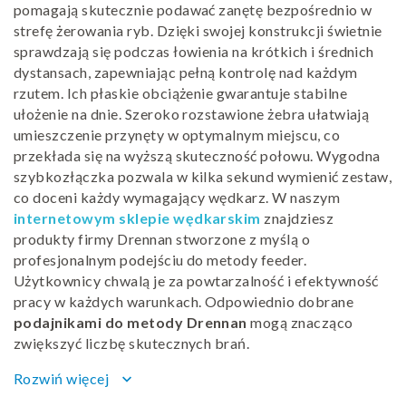
pomagają skutecznie podawać zanętę bezpośrednio w
strefę żerowania ryb. Dzięki swojej konstrukcji świetnie
sprawdzają się podczas łowienia na krótkich i średnich
dystansach, zapewniając pełną kontrolę nad każdym
rzutem. Ich płaskie obciążenie gwarantuje stabilne
ułożenie na dnie. Szeroko rozstawione żebra ułatwiają
umieszczenie przynęty w optymalnym miejscu, co
przekłada się na wyższą skuteczność połowu. Wygodna
szybkozłączka pozwala w kilka sekund wymienić zestaw,
co doceni każdy wymagający wędkarz. W naszym
internetowym sklepie wędkarskim
znajdziesz
produkty firmy Drennan stworzone z myślą o
profesjonalnym podejściu do metody feeder.
Użytkownicy chwalą je za powtarzalność i efektywność
pracy w każdych warunkach. Odpowiednio dobrane
podajnikami do metody Drennan
mogą znacząco
zwiększyć liczbę skutecznych brań.
Podajnik Drennan do
Rozwiń więcej
keyboard_arrow_down