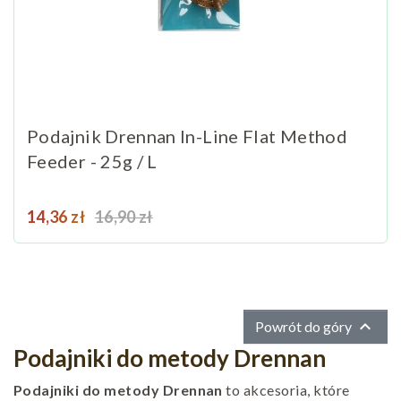
Podajnik Drennan In-Line Flat Method
Feeder - 25g / L
Cena
Cena podstawowa
14,36 zł
16,90 zł

Powrót do góry
Podajniki do metody Drennan
Podajniki do metody Drennan
to akcesoria, które