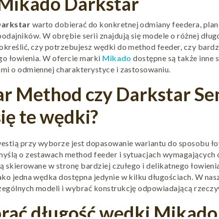
Mikado Darkstar
arkstar
warto dobierać do konkretnej odmiany feedera, pl
odajników. W obrębie serii znajdują się modele o różnej dług
reślić, czy potrzebujesz wędki do method feeder, czy bardzi
go łowienia. W ofercie marki
Mikado
dostępne są także inne 
mi o odmiennej charakterystyce i zastosowaniu.
r Method czy Darkstar Sen
się te wędki?
estią przy wyborze jest dopasowanie wariantu do sposobu ł
yślą o zestawach method feeder i sytuacjach wymagających
są skierowane w stronę bardziej czułego i delikatnego łowieni
ako jedna wędka dostępna jedynie w kilku długościach. W na
ególnych modeli i wybrać konstrukcję odpowiadającą rzecz
rać długość wędki Mikado