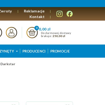
Zwroty
Reklamacje
Kontakt
0,00 zł
Do darmowej dostawy
brakuje:
250,00 zł
ZYNĘTY
PRODUCENCI
PROMOCJE
 Darkstar