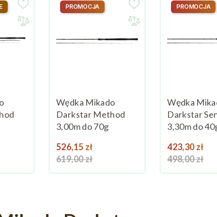
E
PROMOCJA
PROMOCJA
o
Wędka Mikado
Wędka Mika
thod
Darkstar Method
Darkstar Sen
3,00m do 70g
3,30m do 40
na podstawowa
Cena
Cena podstawowa
Cena
C
526,15 zł
423,30 zł
619,00 zł
Dodaj do koszyka
498,00 zł