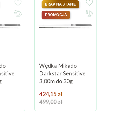
BRAK NA STANIE
PROMOCJA
do
Wędka Mikado
sitive
Darkstar Sensitive
g
3,00m do 30g
ena podstawowa
Cena
Cena podstawowa
424,15 zł
Dodaj do koszyka
499,00 zł