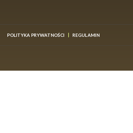
powinien uwzględniać wiatr, uciąg wody,
tania w bardziej wymagających warunkach,
e brania. W przypadku serii
Darkstar
wie, ale przede wszystkim na to, jak ich
POLITYKA PRYWATNOŚCI
REGULAMIN
do method feeder?
ns oraz masa podajników używanych
ch wodach i przy łowieniu bliżej brzegu,
styki. Osoby porównujące
wędki do
akładać, że jeden model Darkstar będzie
go zestawu
j bez kołowrotka i pozostałych elementów