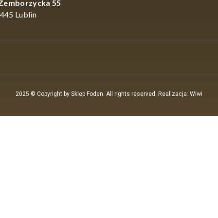
 Zemborzycka 55
445 Lublin
ówka pełni ważną funkcję sygnalizacyjną, dlatego jej dobór 
estawu. Zbyt delikatny wariant może być trudny do wykorzys
ztywny nie zawsze pozwoli wygodnie obserwować subtelniejsz
c zwracać uwagę nie tylko na samą liczbę szczytówek w zesta
 odpowiada konkretnemu sposobowi łowienia.
pasować Mikado Darkstar 
2025 © Copyright by Sklep Foden. All rights reserved. Realizacja: Wiwi
todą znaczenie mają długość wędki, ciężar wyrzutowy, dysta
ji. Krótsza konstrukcja może dobrze sprawdzić się na mniejszy
arunki mogą wymagać dłuższej wędki i odmiennej charaktery
powinny zwrócić uwagę na cały zestaw parametrów, zamiast z
dego łowiska.
ie masy i wyważenia całe
 wędki może poprawiać komfort, ale nie należy analizować je