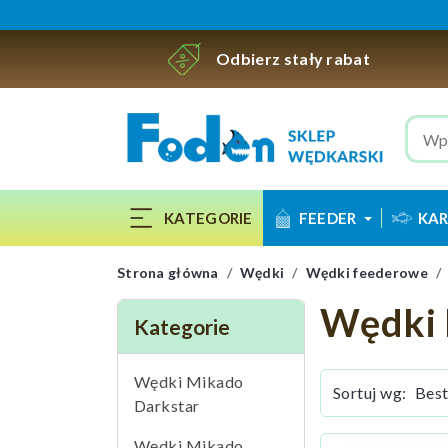
Odbierz stały rabat
KATEGORIE
FEEDER
KAR
Strona główna
Wędki
Wędki feederowe
Wędki 
Kategorie
Wędki Mikado
Sortuj wg:
Darkstar
Wędki Mikado