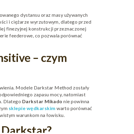
anowanego dystansu oraz masy używanych
ości i ciężarze wyrzutowym, dlatego przed
ej finezyjnej konstrukcji przeznaczonej
serie feederowe, co pozwala porównać
sitive – czym
owienia. Modele Darkstar Method zostały
 odpowiedniego zapasu mocy, natomiast
a. Dlatego
Darkstar Mikado
nie powinna
szym
sklepie wędkarskim
warto porównać
ywistym warunkom na łowisku.
 Darkstar?