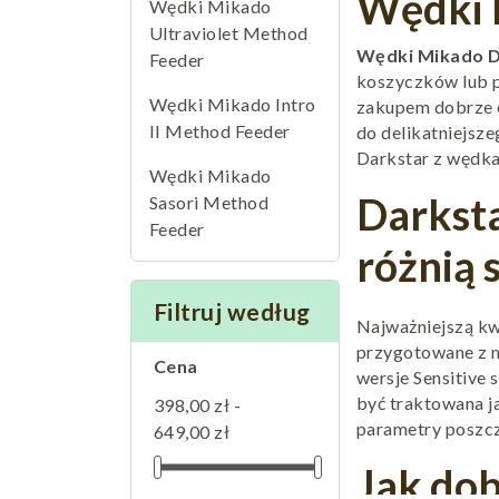
Wędki 
Wędki Mikado
Ultraviolet Method
Wędki Mikado D
Feeder
koszyczków lub p
Wędki Mikado Intro
zakupem dobrze ok
II Method Feeder
do delikatniejsze
Darkstar z wędka
Wędki Mikado
Darksta
Sasori Method
Feeder
różnią 
Filtruj według
Najważniejszą kw
przygotowane z m
Cena
wersje Sensitive 
być traktowana j
398,00 zł -
parametry poszcz
649,00 zł
Jak dob