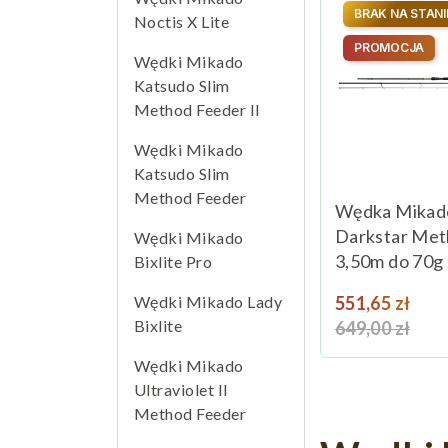
BRAK NA STANI
Noctis X Lite
PROMOCJA
Wędki Mikado
Katsudo Slim
Method Feeder II
Wędki Mikado
Katsudo Slim
Method Feeder
Wędka Mikad
Darkstar Me
Wędki Mikado
3,50m do 70g
Bixlite Pro
Cena
Ce
Wędki Mikado Lady
551,65 zł
Bixlite
649,00 zł
Wędki Mikado
Ultraviolet II
Method Feeder