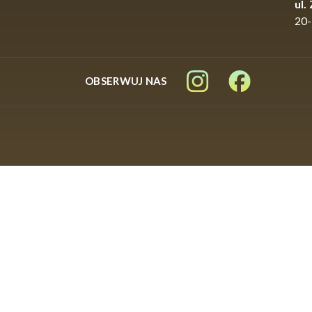
ul.
20-
W feederze szczyt
dystans i masę z
natomiast zbyt s
OBSERWUJ NAS
Mikado
warto wię
charakterystyka
Jak do
Przy łowieniu me
podczas całej ses
natomiast inne w
metody Mikado
najlepszy do każ
Znaczen
Niska masa samej