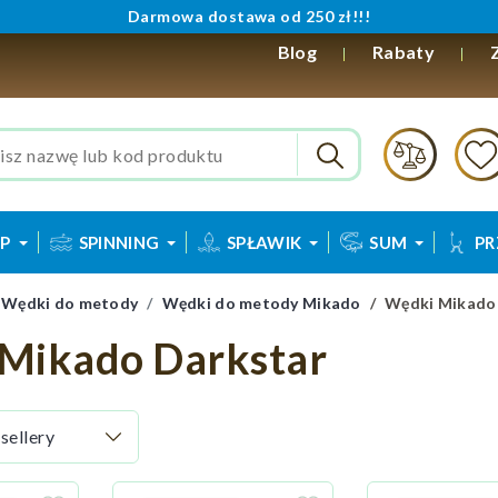
Darmowa dostawa od 250 zł!!!
Blog
Rabaty
P
SPINNING
SPŁAWIK
SUM
PR
Wędki do metody
Wędki do metody Mikado
Wędki Mikado
Mikado Darkstar