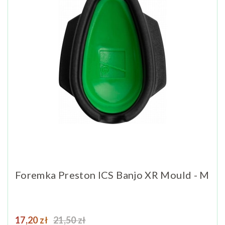
Foremka Preston ICS Banjo XR Mould - M
Cena
Cena podstawowa
17,20 zł
21,50 zł