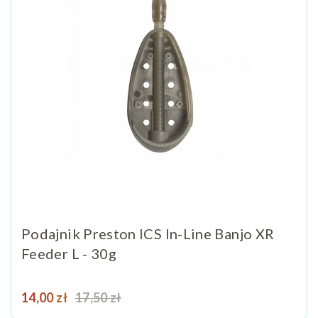
Podajnik Preston ICS In-Line Banjo XR
Feeder L - 30g
Cena
Cena podstawowa
14,00 zł
17,50 zł