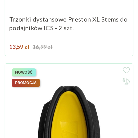
Trzonki dystansowe Preston XL Stems do
podajników ICS - 2 szt.
Cena
Cena podstawowa
13,59 zł
16,99 zł
NOWOŚĆ
PROMOCJA