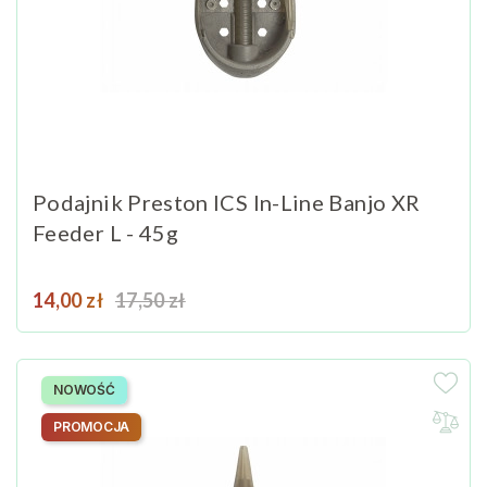
Podajnik Preston ICS In-Line Banjo XR
Feeder L - 45g
Cena
Cena podstawowa
14,00 zł
17,50 zł
NOWOŚĆ
PROMOCJA