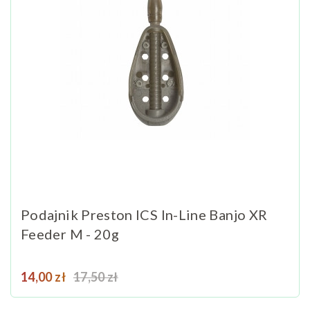
Podajnik Preston ICS In-Line Banjo XR
Feeder M - 20g
Cena
Cena podstawowa
14,00 zł
17,50 zł