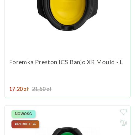
Foremka Preston ICS Banjo XR Mould - L
Cena
Cena podstawowa
17,20 zł
21,50 zł
NOWOŚĆ
PROMOCJA