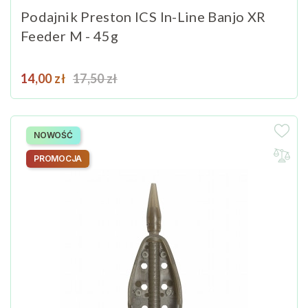
Podajnik Preston ICS In-Line Banjo XR
Feeder M - 45g
Cena
Cena podstawowa
14,00 zł
17,50 zł
NOWOŚĆ
PROMOCJA