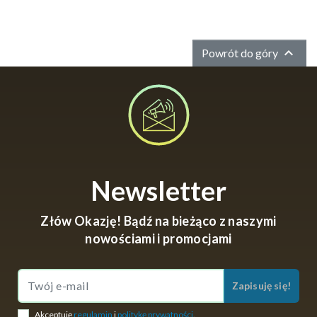

Powrót do góry
Newsletter
Złów Okazję! Bądź na bieżąco z naszymi
nowościami i promocjami
Zapisuję się!
Akceptuję
regulamin
i
politykę prywatności
.