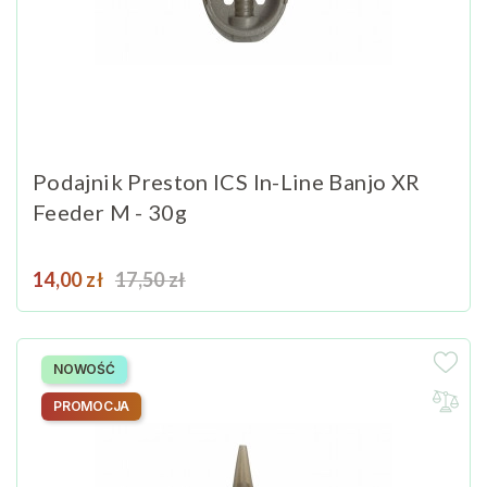
Podajnik Preston ICS In-Line Banjo XR
Feeder M - 30g
Cena
Cena podstawowa
14,00 zł
17,50 zł
NOWOŚĆ
PROMOCJA