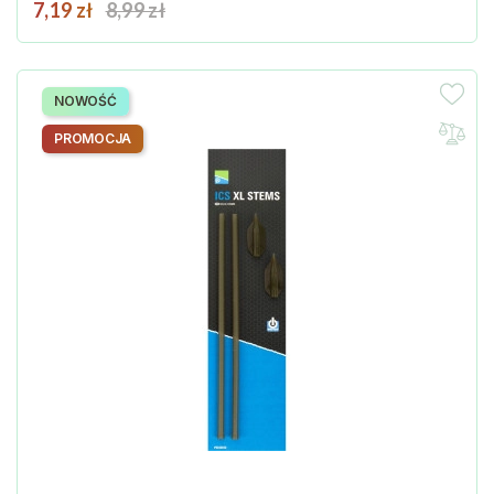
Cena
Cena podstawowa
7,19 zł
8,99 zł
NOWOŚĆ
PROMOCJA