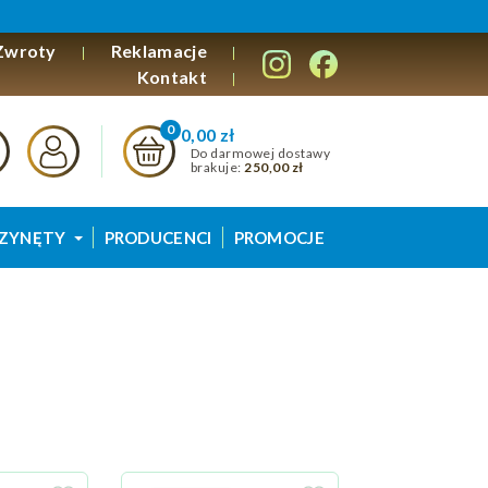
Zwroty
Reklamacje
Kontakt
0,00 zł
Do darmowej dostawy
brakuje:
250,00 zł
ZYNĘTY
PRODUCENCI
PROMOCJE