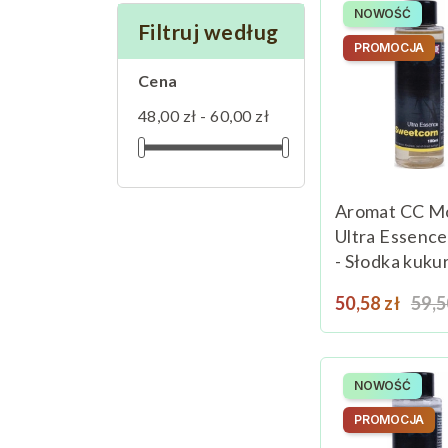
NOWOŚĆ
Filtruj według
PROMOCJA
Cena
48,00 zł - 60,00 zł
Aromat CC M
Ultra Essenc
- Słodka kuku
Cena
Cen
50,58 zł
59,5
NOWOŚĆ
PROMOCJA