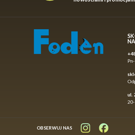
SK
N
+48
Pn-
sk
Od
ul.
20-
OBSERWUJ NAS