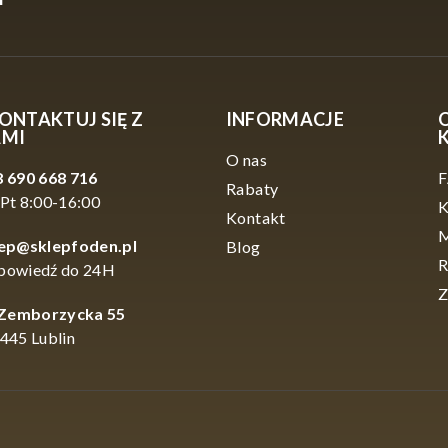
ONTAKTUJ SIĘ Z
INFORMACJE
AMI
O nas
 690 668 716
Rabaty
Pt 8:00-16:00
K
Kontakt
M
lep@sklepfoden.pl
Blog
R
powiedź do 24H
Z
 Zemborzycka 55
445 Lublin