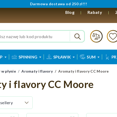
Darmowa dostawa od 250 zł!!!
Blog
Rabaty
P
SPINNING
SPŁAWIK
SUM
PR
 w płynie
Aromaty i flavory
Aromaty i flavory CC Moore
y i flavory CC Moore