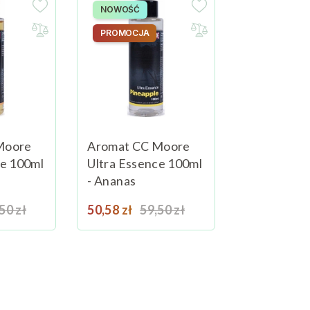
NOWOŚĆ
PROMOCJA
Moore
Aromat CC Moore
ce 100ml
Ultra Essence 100ml
- Ananas
na podstawowa
Cena
Cena podstawowa
50 zł
Dodaj do koszyka
50,58 zł
59,50 zł
Dodaj do koszyka