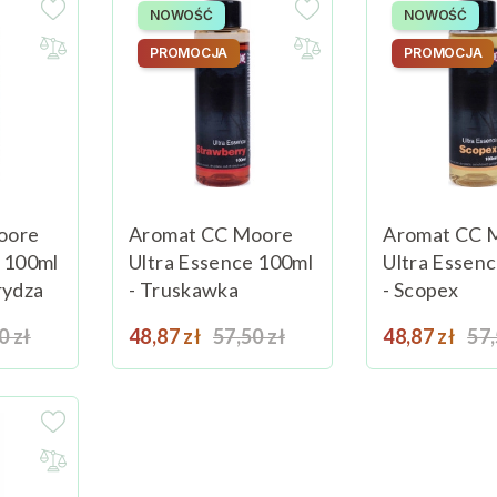
NOWOŚĆ
NOWOŚĆ
PROMOCJA
PROMOCJA
oore
Aromat CC Moore
Aromat CC 
e 100ml
Ultra Essence 100ml
Ultra Essen
rydza
- Truskawka
- Scopex
a podstawowa
Cena
Cena podstawowa
Cena
Ce
0 zł
Dodaj do koszyka
48,87 zł
57,50 zł
Dodaj do koszyka
48,87 zł
57,