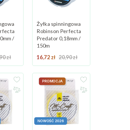
ingowa
Żyłka spinningowa
rfecta
Robinson Perfecta
20mm /
Predator 0,18mm /
150m
na podstawowa
Cena
Cena podstawowa
90 zł
Dodaj do koszyka
16,72 zł
20,90 zł
Dodaj do koszyka
PROMOCJA
NOWOŚĆ 2026