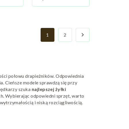

1
2
Następny
ości połowu drapieżników. Odpowiednia
ia. Cieńsze modele sprawdzą się przy
 wędkarzy szuka
najlepszej żyłki
ch. Wybierając odpowiedni sprzęt, warto
 wytrzymałością i niską rozciągliwością.