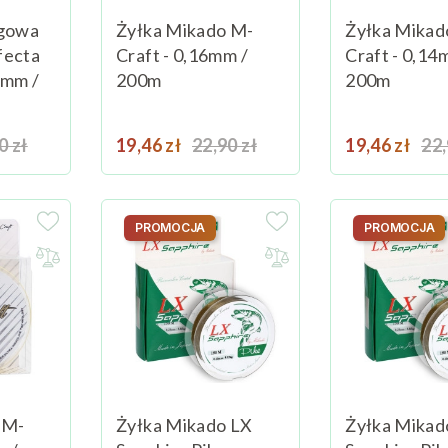
ngowa
Żyłka Mikado M-
Żyłka Mikad
fecta
Craft - 0,16mm /
Craft - 0,14
6mm /
200m
200m
a podstawowa
Cena
Cena podstawowa
Cena
Ce
0 zł
Dodaj do koszyka
19,46 zł
22,90 zł
Dodaj do koszyka
19,46 zł
22,
PROMOCJA
PROMOCJA
 M-
Żyłka Mikado LX
Żyłka Mikad