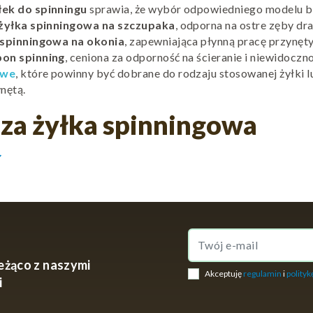
łek do spinningu
sprawia, że wybór odpowiedniego modelu b
żyłka spinningowa na szczupaka
, odporna na ostre zęby dr
 spinningowa na okonia
, zapewniająca płynną pracę przynęt
bon spinning
, ceniona za odporność na ścieranie i niewidocz
owe
, które powinny być dobrane do rodzaju stosowanej żyłki l
nętą.
sza żyłka spinningowa
ow_down
spinning
powinna być dostosowana do używanych przynęt i sty
ację, a mocniejsze
żyłki spinningowe
kontrolę nad dużymi p
a także minimalizować efekt pamięci kształtu, co wpływa na
kołowrotki spinningowe
, co pozwala skompletować idealny
eżąco z naszymi
Akceptuję
regulamin
i
polityk
i