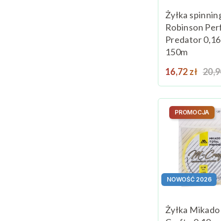
Żyłka spinni
Robinson Per
Predator 0,1
150m
Cena
Cen
16,72 zł
20,9
PROMOCJA
NOWOŚĆ 2026
Żyłka Mikado