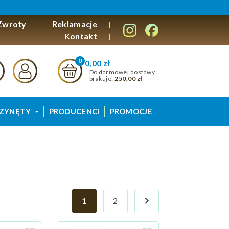
Zwroty
Reklamacje
Kontakt
0,00 zł
Do darmowej dostawy
brakuje:
250,00 zł
ZYNĘTY
PRODUCENCI
PROMOCJE

1
2
Następny