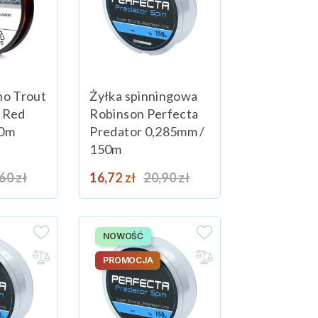
no Trout
Żyłka spinningowa
 Red
Robinson Perfecta
50m
Predator 0,285mm /
150m
na podstawowa
Cena
Cena podstawowa
60 zł
Dodaj do koszyka
16,72 zł
20,90 zł
Dodaj do koszyka
NOWOŚĆ
PROMOCJA