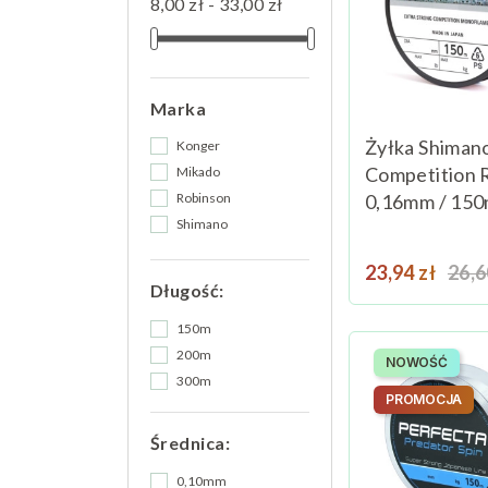
8,00 zł - 33,00 zł
Marka
Żyłka Shiman
Konger
Competition 
Mikado
0,16mm / 15
Robinson
Shimano
Sufix
Cena
Cen
23,94 zł
26,6
Trabucco
Długość:
150m
200m
NOWOŚĆ
300m
PROMOCJA
Średnica:
0,10mm