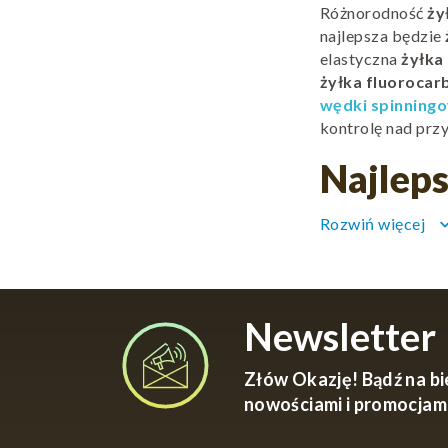
Różnorodność
ży
najlepsza będzie
elastyczna
żyłka
żyłka fluorocar
wędki spinning
kontrolę nad przy
Najlep
Rozwiń więcej
keyboard_arr
Dobra
żyłka na 
naturalną prezent
spinningu
powinn
znajdziesz także
Newsletter
Złów Okazję! Bądź na bi
nowościami i promocjam