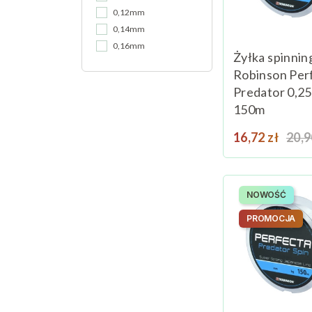
0,12mm
0,14mm
0,16mm
Żyłka spinni
0,18mm
Robinson Per
0,20mm
Predator 0,2
0,22mm
150m
0,25mm
0,28mm
Cena
Cen
16,72 zł
20,9
0,30mm
0,165mm
0,185mm
NOWOŚĆ
0,205mm
0,225mm
PROMOCJA
0,285mm