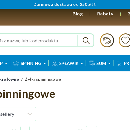
Darmowa dostawa od 250 zł!!!
Blog
Rabaty
P
SPINNING
SPŁAWIK
SUM
PR
ki główne
Żyłki spinningowe
spinningowe