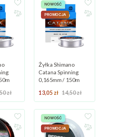
NOWOŚĆ
PROMOCJA
no
Żyłka Shimano
ning
Catana Spinning
150m
0,165mm / 150m
na podstawowa
Cena
Cena podstawowa
50 zł
Dodaj do koszyka
13,05 zł
14,50 zł
Dodaj do koszyka
NOWOŚĆ
PROMOCJA