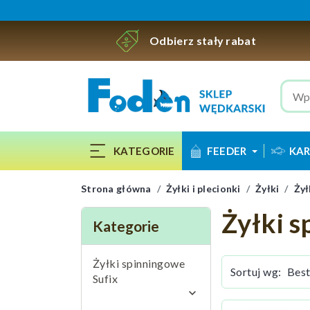
Odbierz stały rabat
KATEGORIE
FEEDER
KAR
Strona główna
Żyłki i plecionki
Żyłki
Żył
Żyłki 
Kategorie
Żyłki spinningowe
Sortuj wg:
Sufix
keyboard_arrow_down