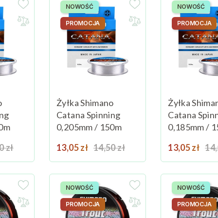
NOWOŚĆ
NOWOŚĆ
PROMOCJA
PROMOCJA
o
Żyłka Shimano
Żyłka Shima
ing
Catana Spinning
Catana Spin
50m
0,205mm / 150m
0,185mm / 
a podstawowa
Cena
Cena podstawowa
Cena
Ce
0 zł
Dodaj do koszyka
13,05 zł
14,50 zł
Dodaj do koszyka
13,05 zł
14,
NOWOŚĆ
NOWOŚĆ
PROMOCJA
PROMOCJA