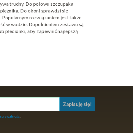
ywa trudny. Do połowu szczupaka
apieżnika. Do okoni sprawdzi się
y. Popularnym rozwiązaniem jest także
ność w wodzie. Dopełnieniem zestawu są
ub plecionki, aby zapewnić najlepszą
lu łowienia. Lekkie modele zapewniają
rzynętami. Niezawodna
żyłka do
 komfort użytkowania. W ofercie
 zestaw spinningowy.
Zapisuję się!
ę prywatności
.