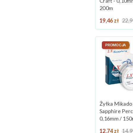
Craft - 0,10m
200m
Cena
Cen
19,46 zł
22,9
PROMOCJA
Żyłka Mikado
Sapphire Perc
0,16mm / 15
Cena
Cen
12,74 zł
14,9