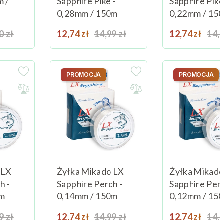
m /
Sapphire Pike -
Sapphire Pik
0,28mm / 150m
0,22mm / 1
a podstawowa
Cena
Cena podstawowa
Cena
Ce
0 zł
Dodaj do koszyka
12,74 zł
14,99 zł
Dodaj do koszyka
12,74 zł
14,
PROMOCJA
PROMOCJA
 LX
Żyłka Mikado LX
Żyłka Mikad
h -
Sapphire Perch -
Sapphire Per
0m
0,14mm / 150m
0,12mm / 1
a podstawowa
Cena
Cena podstawowa
Cena
Ce
9 zł
Dodaj do koszyka
12,74 zł
14,99 zł
Dodaj do koszyka
12,74 zł
14,