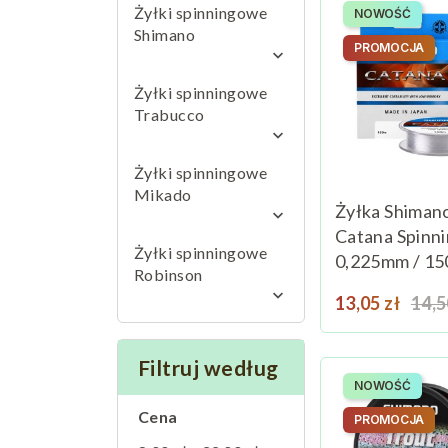
Żyłki spinningowe
NOWOŚĆ
Shimano
PROMOCJA
keyboard_arrow_down
Żyłki spinningowe
Trabucco
keyboard_arrow_down
Żyłki spinningowe
Mikado
Żyłka Shiman
keyboard_arrow_down
Catana Spinn
Żyłki spinningowe
0,225mm / 1
Robinson
keyboard_arrow_down
Cena
Cen
13,05 zł
14,5
Filtruj według
NOWOŚĆ
Cena
PROMOCJA