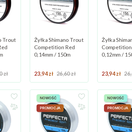
o Trout
Żyłka Shimano Trout
Żyłka Shima
Red
Competition Red
Competition
0m
0,14mm / 150m
0,12mm / 1
a podstawowa
Cena
Cena podstawowa
Cena
Ce
0 zł
Dodaj do koszyka
23,94 zł
26,60 zł
Dodaj do koszyka
23,94 zł
26,
NOWOŚĆ
NOWOŚĆ
PROMOCJA
PROMOCJA