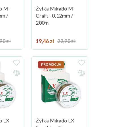
o M-
Żyłka Mikado M-
mm /
Craft - 0,12mm /
200m
na podstawowa
Cena
Cena podstawowa
90 zł
Dodaj do koszyka
19,46 zł
22,90 zł
Dodaj do koszyka
PROMOCJA
o LX
Żyłka Mikado LX