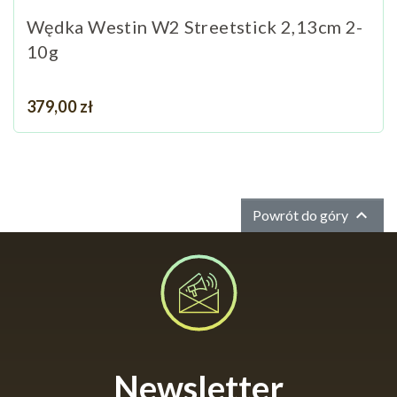
Wędka Westin W2 Streetstick 2,13cm 2-
10g
Cena
379,00 zł

Powrót do góry
Newsletter