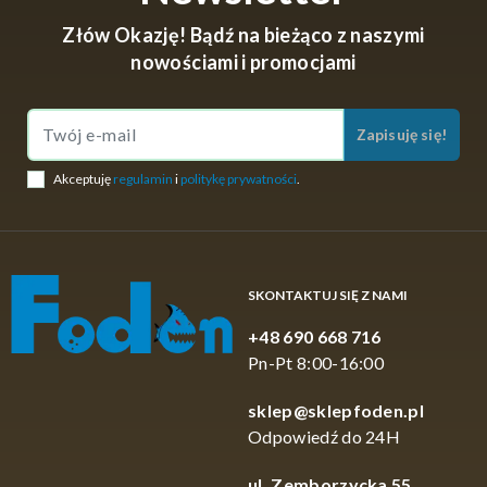
Złów Okazję! Bądź na bieżąco z naszymi
nowościami i promocjami
Zapisuję się!
Akceptuję
regulamin
i
politykę prywatności
.
SKONTAKTUJ SIĘ Z NAMI
+48 690 668 716
Pn-Pt 8:00-16:00
sklep@sklepfoden.pl
Odpowiedź do 24H
ul. Zemborzycka 55