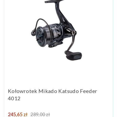
Kołowrotek Mikado Katsudo Feeder
4012
Cena
Cena podstawowa
245,65 zł
289,00 zł