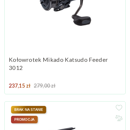
Kołowrotek Mikado Katsudo Feeder
3012
Cena
Cena podstawowa
237,15 zł
279,00 zł
BRAK NA STANIE
PROMOCJA