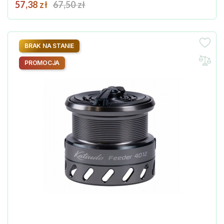
Cena
Cena podstawowa
57,38 zł
67,50 zł
BRAK NA STANIE
PROMOCJA