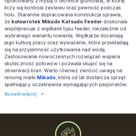
opracowany z myślą o technice gruntowej, w której
liczy się kontrola zestawu oraz pewność podczas
holu. Starannie dopracowana konstrukcja sprawia,
że
kołowrotek Mikado Katsudo Feeder
doskonale
współpracuje z wędkami typu feeder, niezależnie od
wybranego wariantu łowienia. Wędkarze doceniają
jego kulturę pracy oraz wyważenie, które przekładają
się na przyjemność użytkowania nad wodą.
Zastosowanie nowoczesnych rozwiązań wspiera
skuteczność połowów i pozwala skupić się na
obserwacji brań. Warto również zwrócić uwagę na
renomę marki
Mikado
, która od lat dostarcza sprzęt
spełniający oczekiwania wymagających pasjonatów.
Rozwiń więcej
Mikado Katsudo
keyboard_arrow_down
kołowrotek
Podczas połowów liczy się każdy detal,
dlatego
Mikado Katsudo kołowrotek
został