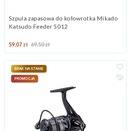
Szpula zapasowa do kołowrotka Mikado
Katsudo Feeder 5012
Cena
Cena podstawowa
59,07 zł
69,50 zł
BRAK NA STANIE
PROMOCJA