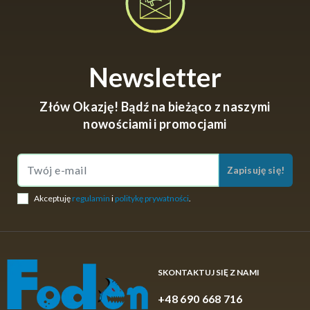
Newsletter
Złów Okazję! Bądź na bieżąco z naszymi
nowościami i promocjami
Zapisuję się!
Akceptuję
regulamin
i
politykę prywatności
.
SKONTAKTUJ SIĘ Z NAMI
+48 690 668 716