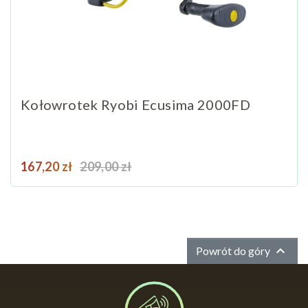
Kołowrotek Ryobi Ecusima 2000FD
Cena
Cena podstawowa
167,20 zł
209,00 zł

Powrót do góry