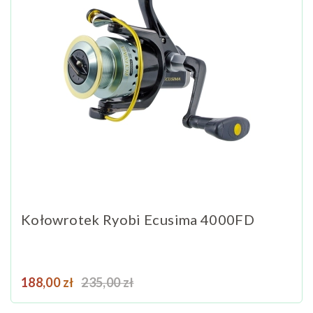
Kołowrotek Ryobi Ecusima 4000FD
Cena
Cena podstawowa
188,00 zł
235,00 zł