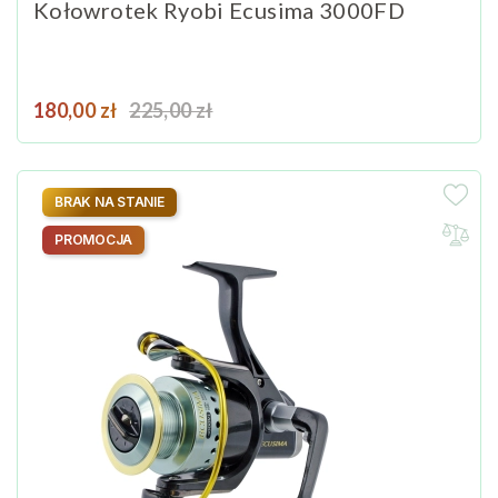
Kołowrotek Ryobi Ecusima 3000FD
Cena
Cena podstawowa
180,00 zł
225,00 zł
BRAK NA STANIE
PROMOCJA