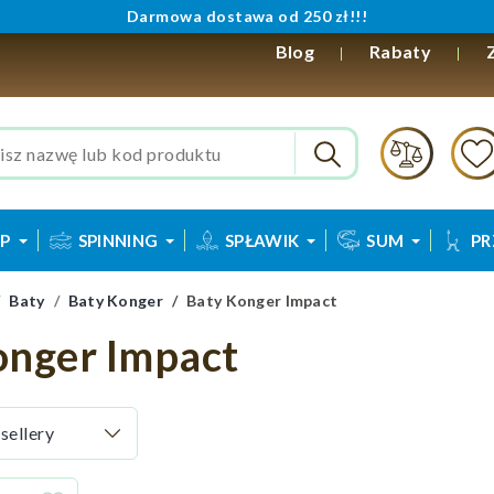
Darmowa dostawa od 250 zł!!!
Blog
Rabaty
P
SPINNING
SPŁAWIK
SUM
PR
Baty
Baty Konger
Baty Konger Impact
onger Impact