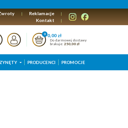
Zwroty
Reklamacje
Kontakt
0,00 zł
Do darmowej dostawy
brakuje:
250,00 zł
ZYNĘTY
PRODUCENCI
PROMOCJE