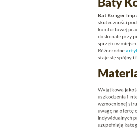
Baty K
Bat Konger Imp
skuteczności pod
komfortowej prac
doskonale przy p
sprzętu w miejscu
Różnorodne
arty
staje się spójny i
Materia
Wyjątkowa jakość
uszkodzenia i in
wzmocnionej str
uwagę na ofertę
indywidualnych p
uzupełniają kateg