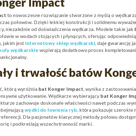
onger Impact
act
to nowoczesne rozwiązanie stworzone z myślą o wędkarzac
czas połowów. Dzięki lekkiej konstrukcji i solidnemu wyważe
y, niezależnie od doświadczenia wędkarza. Modele takie jak
ołowie w wodach stojących i płynących, oferując odpowiednią
, jakim jest
internetowy sklep wędkarski
, daje gwarancję 
kuły wędkarskie
wspierają dodatkowo proces kompletowania
 funkcjonalny.
ły i trwałość batów Kong
, którą wyróżnia
bat Konger Impact
, wynika z zastosowani
tensywne użytkowanie. Wędkarze wybierający
bat Konger Im
ukturze zachowuje doskonałe właściwości nawet podczas wy
 obejmującą
wędki do łowienia ryb
, która pokazuje szerokie
referencji. Dla pasjonatów klasycznej metody połowu dostęp
orię i podkreślają wszechstronność marki.