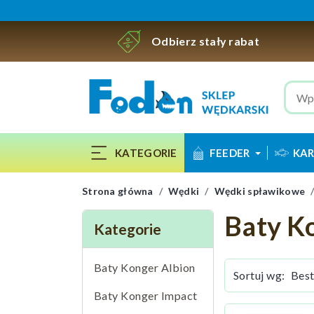
Odbierz stały rabat
KATEGORIE
FEEDER
KAR
Strona główna
Wędki
Wędki spławikowe
Baty K
Kategorie
Baty Konger Albion
Sortuj wg:
Baty Konger Impact