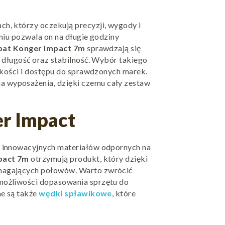
h, którzy oczekują precyzji, wygody i
niu pozwala on na długie godziny
bat Konger Impact 7m
sprawdzają się
 długość oraz stabilność. Wybór takiego
jakości i dostępu do sprawdzonych marek.
 wyposażenia, dzięki czemu cały zestaw
er Impact
a innowacyjnych materiałów odpornych na
pact 7m
otrzymują produkt, który dzięki
magających połowów. Warto zwrócić
 możliwości dopasowania sprzętu do
ne są także
wędki spławikowe
, które