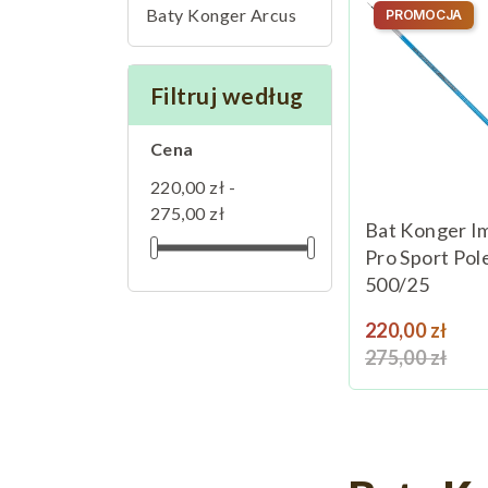
Baty Konger Arcus
PROMOCJA
Filtruj według
Cena
220,00 zł -
275,00 zł
Bat Konger I
Pro Sport Pol
500/25
Cena
Ce
220,00 zł
275,00 zł