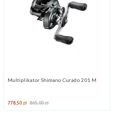
Multiplikator Shimano Curado 201 M
Cena
Cena podstawowa
778,50 zł
865,00 zł