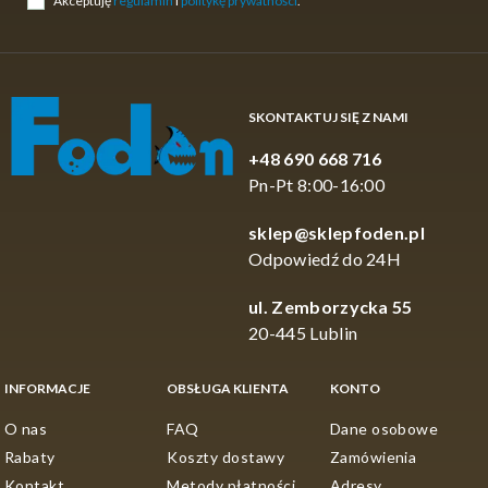
Akceptuję
regulamin
i
politykę prywatności
.
SKONTAKTUJ SIĘ Z NAMI
+48 690 668 716
Pn-Pt 8:00-16:00
sklep@sklepfoden.pl
Odpowiedź do 24H
ul. Zemborzycka 55
20-445 Lublin
INFORMACJE
OBSŁUGA KLIENTA
KONTO
O nas
FAQ
Dane osobowe
Rabaty
Koszty dostawy
Zamówienia
Kontakt
Metody płatności
Adresy