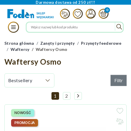
Darmowa dostawa od 250 zł!!!
Strona główna
Zanęty i przynęty
Przynęty feederowe
Waftersy
Waftersy Osmo
Waftersy Osmo
Filtr

1
2
Następny
NOWOŚĆ
PROMOCJA