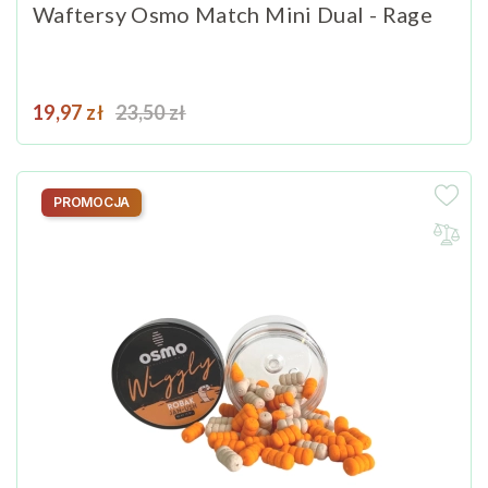
Waftersy Osmo Match Mini Dual - Rage
Cena
Cena podstawowa
19,97 zł
23,50 zł
PROMOCJA