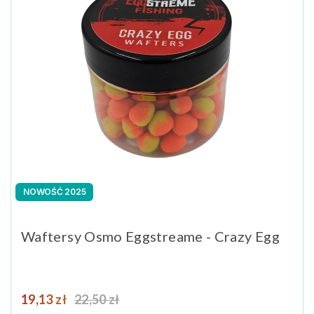
NOWOŚĆ 2025
Waftersy Osmo Eggstreame - Crazy Egg
Cena
Cena podstawowa
19,13 zł
22,50 zł