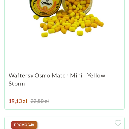
Waftersy Osmo Match Mini - Yellow
Storm
Cena
Cena podstawowa
19,13 zł
22,50 zł
PROMOCJA