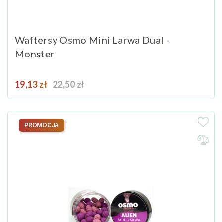
Waftersy Osmo Mini Larwa Dual -
Monster
Cena
Cena podstawowa
19,13 zł
22,50 zł
PROMOCJA