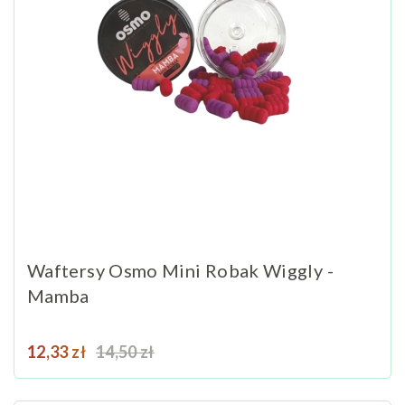
Waftersy Osmo Mini Robak Wiggly -
Mamba
Cena
Cena podstawowa
12,33 zł
14,50 zł