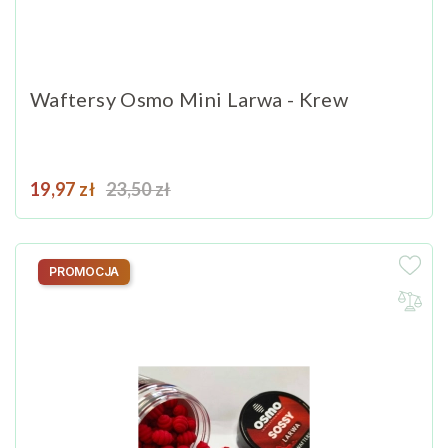
Waftersy Osmo Mini Larwa - Krew
Cena
Cena podstawowa
19,97 zł
23,50 zł
PROMOCJA