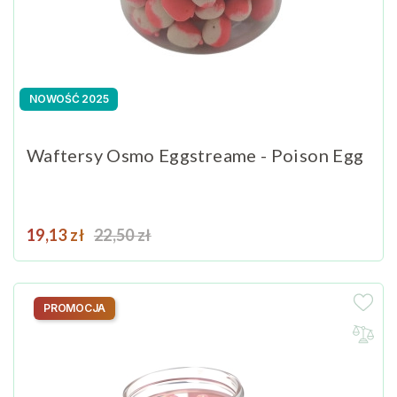
NOWOŚĆ 2025
Waftersy Osmo Eggstreame - Poison Egg
Cena
Cena podstawowa
19,13 zł
22,50 zł
PROMOCJA