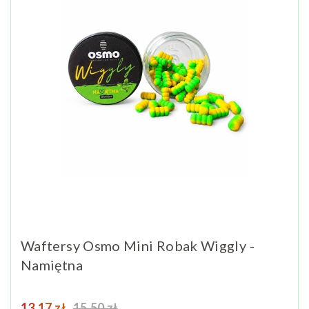
Waftersy Osmo Mini Robak Wiggly -
Namiętna
Cena
Cena podstawowa
13,17 zł
15,50 zł