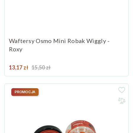
Waftersy Osmo Mini Robak Wiggly -
Roxy
Cena
Cena podstawowa
13,17 zł
15,50 zł
PROMOCJA