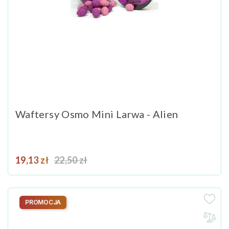
Waftersy Osmo Mini Larwa - Alien
Cena
Cena podstawowa
19,13 zł
22,50 zł
PROMOCJA