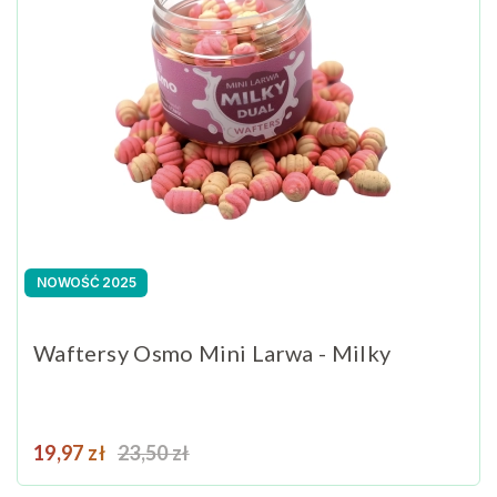
NOWOŚĆ 2025
Waftersy Osmo Mini Larwa - Milky
Cena
Cena podstawowa
19,97 zł
23,50 zł