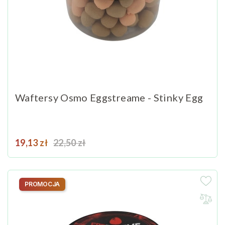
Waftersy Osmo Eggstreame - Stinky Egg
Cena
Cena podstawowa
19,13 zł
22,50 zł
PROMOCJA