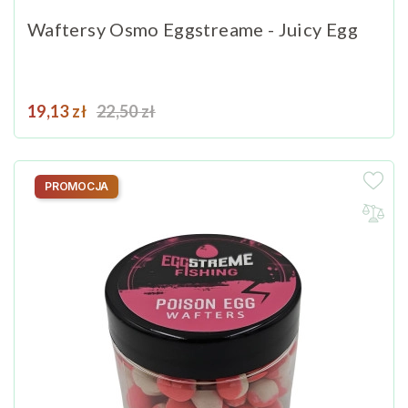
Waftersy Osmo Eggstreame - Juicy Egg
Cena
Cena podstawowa
19,13 zł
22,50 zł
PROMOCJA