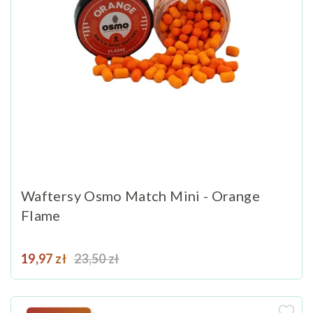
Waftersy Osmo Match Mini - Orange
Flame
Cena
Cena podstawowa
19,97 zł
23,50 zł