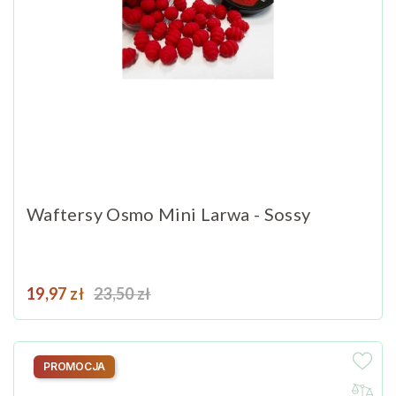
Waftersy Osmo Mini Larwa - Sossy
Cena
Cena podstawowa
19,97 zł
23,50 zł
PROMOCJA