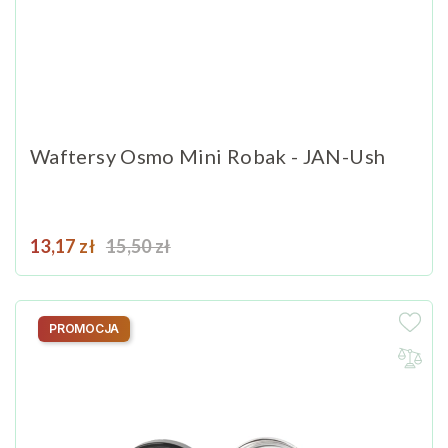
Waftersy Osmo Mini Robak - JAN-Ush
Cena
Cena podstawowa
13,17 zł
15,50 zł
PROMOCJA