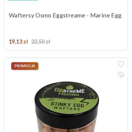
Waftersy Osmo Eggstreame - Marine Egg
Cena
Cena podstawowa
19,13 zł
22,50 zł
PROMOCJA