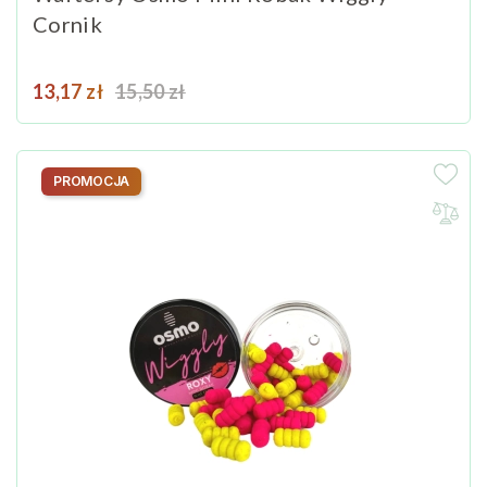
Cornik
Cena
Cena podstawowa
13,17 zł
15,50 zł
PROMOCJA