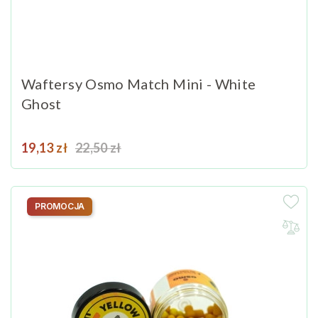
Waftersy Osmo Match Mini - White
Ghost
Cena
Cena podstawowa
19,13 zł
22,50 zł
PROMOCJA