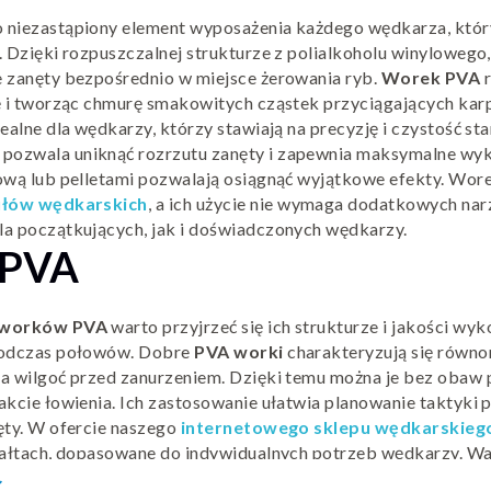
 niezastąpiony element wyposażenia każdego wędkarza, który
 Dzięki rozpuszczalnej strukturze z polialkoholu winylowego,
 zanęty bezpośrednio w miejsce żerowania ryb.
Worek PVA
r
ę i tworząc chmurę smakowitych cząstek przyciągających karpi
ealne dla wędkarzy, którzy stawiają na precyzję i czystość s
pozwala uniknąć rozrzutu zanęty i zapewnia maksymalne wyk
ową lub pelletami pozwalają osiągnąć wyjątkowe efekty. Wore
ułów wędkarskich
, a ich użycie nie wymaga dodatkowych nar
a początkujących, jak i doświadczonych wędkarzy.
 PVA
worków PVA
warto przyjrzeć się ich strukturze i jakości wy
podczas połowów. Dobre
PVA worki
charakteryzują się równ
a wilgoć przed zanurzeniem. Dzięki temu można je bez obaw 
akcie łowienia. Ich zastosowanie ułatwia planowanie taktyki
ęty. W ofercie naszego
internetowego sklepu wędkarskieg
tałtach, dopasowane do indywidualnych potrzeb wędkarzy. Wa
 z jakiego zostały wykonane – im lepszej jakości PVA, tym b
ow_down