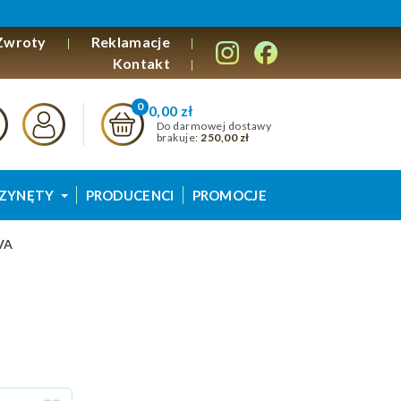
Zwroty
Reklamacje
Kontakt
0,00 zł
Do darmowej dostawy
brakuje:
250,00 zł
ZYNĘTY
PRODUCENCI
PROMOCJE
VA