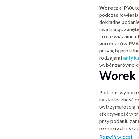
Woreczki PVA
to
podczas łowienia.
dokładne podanie
uwalniając zanęt
To rozwiązanie id
woreczków PVA
przynętą protein
rodzajami
artyk
wybór zarówno dl
Worek
Podczas wyboru
na skuteczność 
wytrzymałością n
efektywność w tr
przy podaniu zan
rozmiarach i ksz
rodzaj materiału,
Rozwiń więcej
keyboard_arr