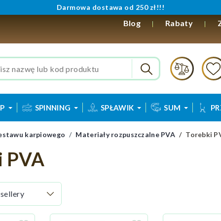
Darmowa dostawa od 250 zł!!!
Blog
Rabaty
P
SPINNING
SPŁAWIK
SUM
PR
estawu karpiowego
Materiały rozpuszczalne PVA
Torebki P
i PVA