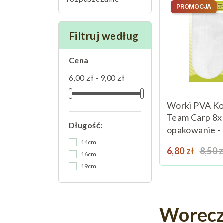
PROMOCJA
Filtruj według
Cena
6,00 zł - 9,00 zł
Worki PVA K
Team Carp 8
Długość:
opakowanie - 
14cm
Cena
Cena
6,80 zł
8,50 z
16cm
19cm
Worecz