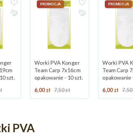
PROMOCJA
PROMOCJA
onger
Worki PVA Konger
Worki PVA 
x19cm
Team Carp 7x16cm
Team Carp 
10 szt.
opakowanie - 10 szt.
opakowanie -
 podstawowa
Cena
Cena podstawowa
Cena
Cen
ł
Dodaj do koszyka
6,00 zł
7,50 zł
Dodaj do koszyka
6,00 zł
7,50
ki PVA