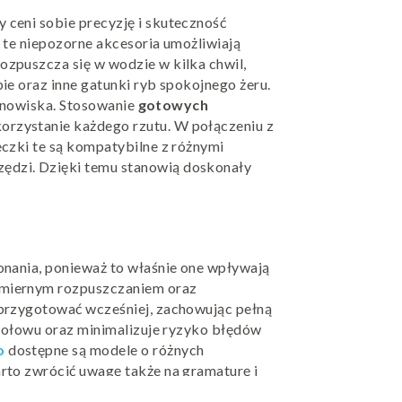
 ceni sobie precyzję i skuteczność
 te niepozorne akcesoria umożliwiają
ozpuszcza się w wodzie w kilka chwil,
e oraz inne gatunki ryb spokojnego żeru.
tanowiska. Stosowanie
gotowych
orzystanie każdego rzutu. W połączeniu z
czki te są kompatybilne z różnymi
zędzi. Dzięki temu stanowią doskonały
konania, ponieważ to właśnie one wpływają
omiernym rozpuszczaniem oraz
przygotować wcześniej, zachowując pełną
 połowu oraz minimalizuje ryzyko błędów
o
dostępne są modele o różnych
rto zwrócić uwagę także na gramaturę i
ardziej przewidywalne zachowanie