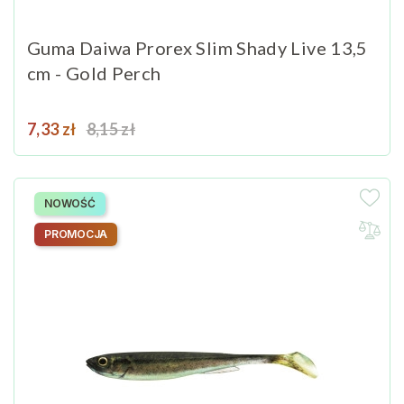
Guma Daiwa Prorex Slim Shady Live 13,5
cm - Gold Perch
Cena
Cena podstawowa
7,33 zł
8,15 zł
NOWOŚĆ
PROMOCJA