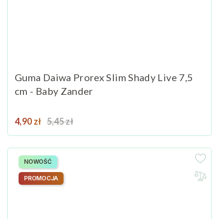
Guma Daiwa Prorex Slim Shady Live 7,5
cm - Baby Zander
Cena
Cena podstawowa
4,90 zł
5,45 zł
NOWOŚĆ
PROMOCJA