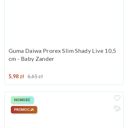
Guma Daiwa Prorex Slim Shady Live 10,5
cm - Baby Zander
Cena
Cena podstawowa
5,98 zł
6,65 zł
NOWOŚĆ
PROMOCJA