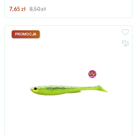
Cena
Cena podstawowa
7,65 zł
8,50 zł
PROMOCJA