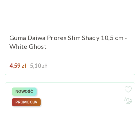
Guma Daiwa Prorex Slim Shady 10,5 cm -
White Ghost
Cena
Cena podstawowa
4,59 zł
5,10 zł
NOWOŚĆ
PROMOCJA