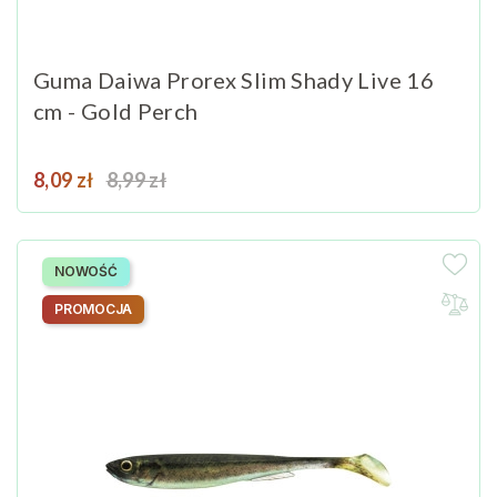
Guma Daiwa Prorex Slim Shady Live 16
cm - Gold Perch
Cena
Cena podstawowa
8,09 zł
8,99 zł
NOWOŚĆ
PROMOCJA