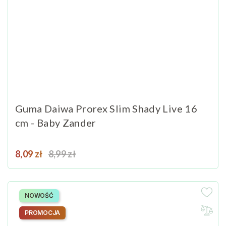
Guma Daiwa Prorex Slim Shady Live 16
cm - Baby Zander
Cena
Cena podstawowa
8,09 zł
8,99 zł
NOWOŚĆ
PROMOCJA