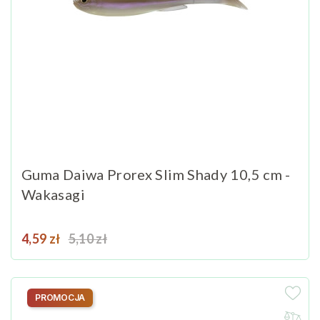
Guma Daiwa Prorex Slim Shady 10,5 cm -
Wakasagi
Cena
Cena podstawowa
4,59 zł
5,10 zł
PROMOCJA