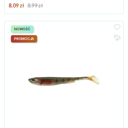
Cena
Cena podstawowa
8,09 zł
8,99 zł
NOWOŚĆ
PROMOCJA