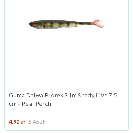
Guma Daiwa Prorex Slim Shady Live 7,5
cm - Real Perch
Cena
Cena podstawowa
4,90 zł
5,45 zł