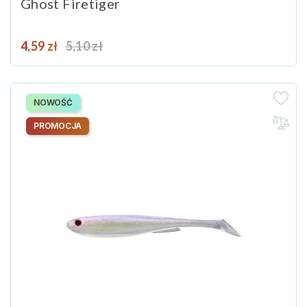
Ghost Firetiger
Cena
Cena podstawowa
4,59 zł
5,10 zł
NOWOŚĆ
PROMOCJA