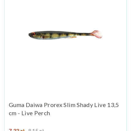
Guma Daiwa Prorex Slim Shady Live 13,5
cm - Live Perch
Cena
Cena podstawowa
7,33 zł
8,15 zł