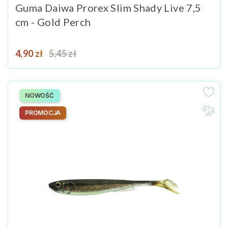
Guma Daiwa Prorex Slim Shady Live 7,5
cm - Gold Perch
Cena
Cena podstawowa
4,90 zł
5,45 zł
NOWOŚĆ
PROMOCJA