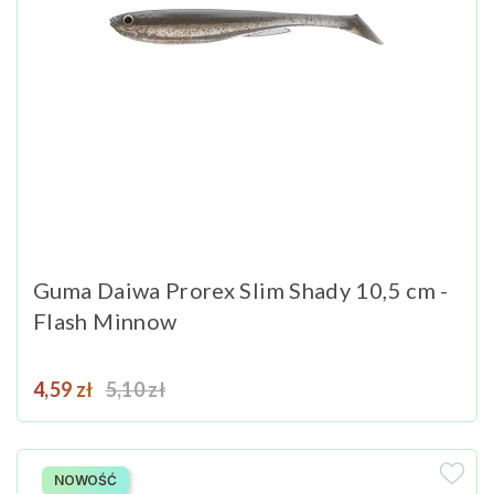
Guma Daiwa Prorex Slim Shady 10,5 cm -
Flash Minnow
Cena
Cena podstawowa
4,59 zł
5,10 zł
NOWOŚĆ