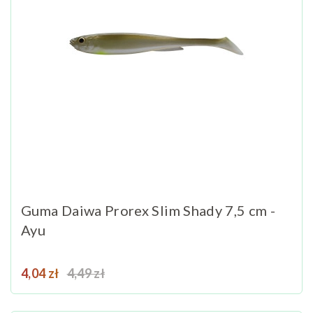
Guma Daiwa Prorex Slim Shady 7,5 cm -
Ayu
Cena
Cena podstawowa
4,04 zł
4,49 zł