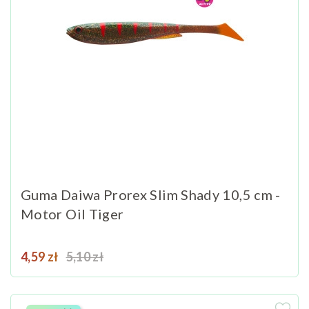
Guma Daiwa Prorex Slim Shady 10,5 cm -
Motor Oil Tiger
Cena
Cena podstawowa
4,59 zł
5,10 zł