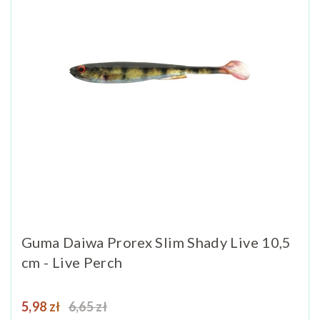
Guma Daiwa Prorex Slim Shady Live 10,5
cm - Live Perch
Cena
Cena podstawowa
5,98 zł
6,65 zł