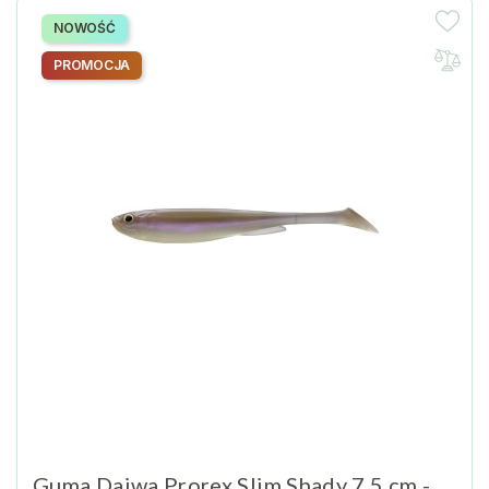
NOWOŚĆ
PROMOCJA
Guma Daiwa Prorex Slim Shady 7,5 cm -