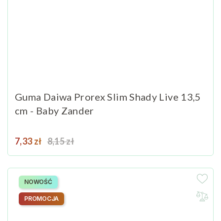
Guma Daiwa Prorex Slim Shady Live 13,5
cm - Baby Zander
Cena
Cena podstawowa
7,33 zł
8,15 zł
NOWOŚĆ
PROMOCJA