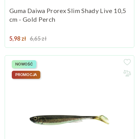
Guma Daiwa Prorex Slim Shady Live 10,5
cm - Gold Perch
Cena
Cena podstawowa
5,98 zł
6,65 zł
NOWOŚĆ
PROMOCJA