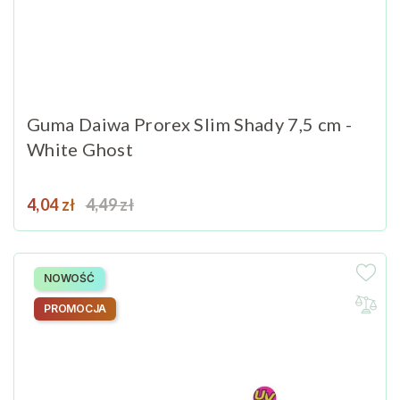
Guma Daiwa Prorex Slim Shady 7,5 cm -
White Ghost
Cena
Cena podstawowa
4,04 zł
4,49 zł
NOWOŚĆ
PROMOCJA