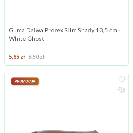
Guma Daiwa Prorex Slim Shady 13,5 cm -
White Ghost
Cena
Cena podstawowa
5,85 zł
6,50 zł
PROMOCJA