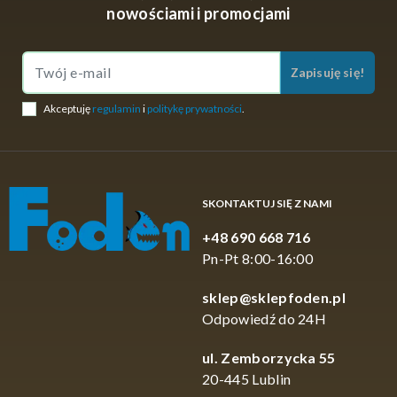
nowościami i promocjami
Zapisuję się!
Akceptuję
regulamin
i
politykę prywatności
.
SKONTAKTUJ SIĘ Z NAMI
+48 690 668 716
Pn-Pt 8:00-16:00
sklep@sklepfoden.pl
Odpowiedź do 24H
ul. Zemborzycka 55
20-445 Lublin