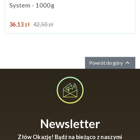
System - 1000g
Cena
Cena podstawowa
36,13 zł
42,50 zł

Powrót do góry
Newsletter
Złów Okazję! Bądź na bieżąco z naszymi