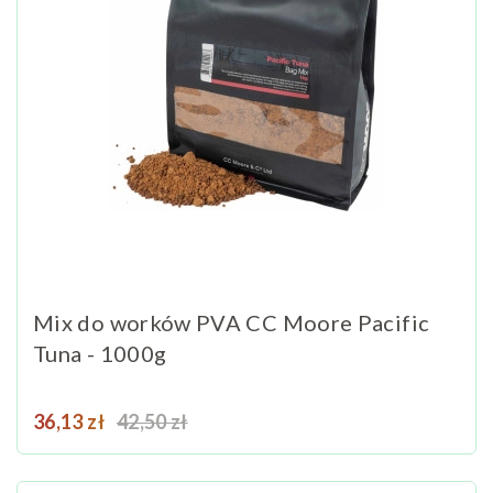
Mix do worków PVA CC Moore Pacific
Tuna - 1000g
Cena
Cena podstawowa
36,13 zł
42,50 zł