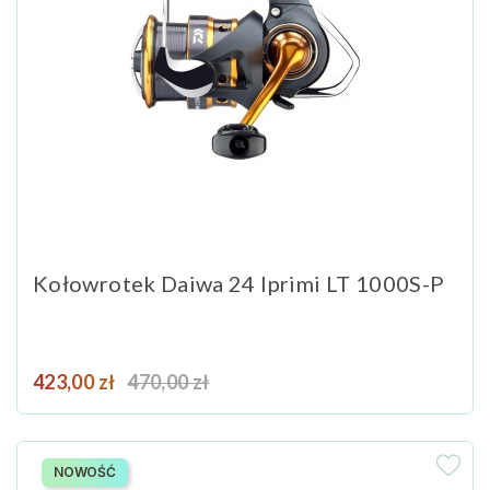
Kołowrotek Daiwa 24 Iprimi LT 1000S-P
Cena
Cena podstawowa
423,00 zł
470,00 zł
NOWOŚĆ