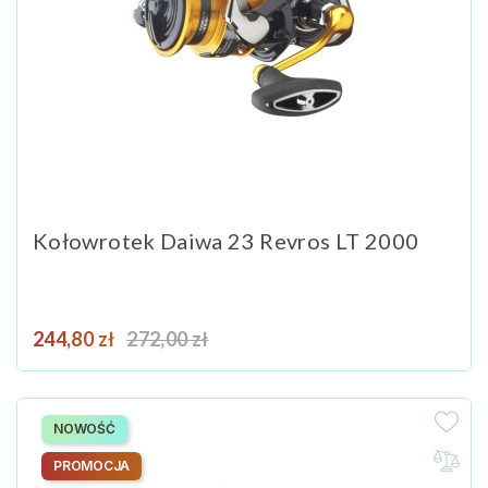
Kołowrotek Daiwa 23 Revros LT 2000
Cena
Cena podstawowa
244,80 zł
272,00 zł
NOWOŚĆ
PROMOCJA