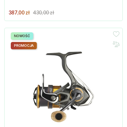
Cena
Cena podstawowa
387,00 zł
430,00 zł
NOWOŚĆ
PROMOCJA