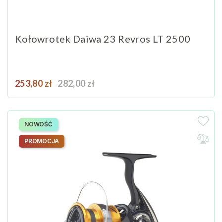
Kołowrotek Daiwa 23 Revros LT 2500
Cena
Cena podstawowa
253,80 zł
282,00 zł
NOWOŚĆ
PROMOCJA