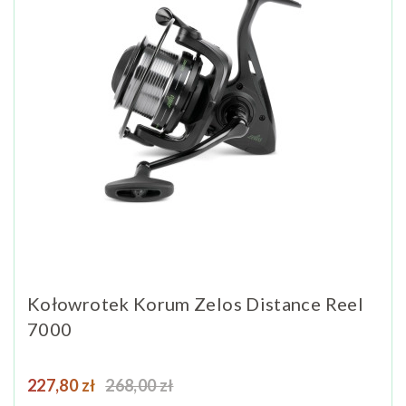
Kołowrotek Korum Zelos Distance Reel
7000
Cena
Cena podstawowa
227,80 zł
268,00 zł