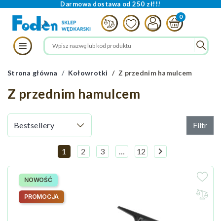
Darmowa dostawa od 250 zł!!!
Strona główna
Kołowrotki
Z przednim hamulcem
Z przednim hamulcem
Filtr

1
2
3
…
12
Następny
NOWOŚĆ
PROMOCJA