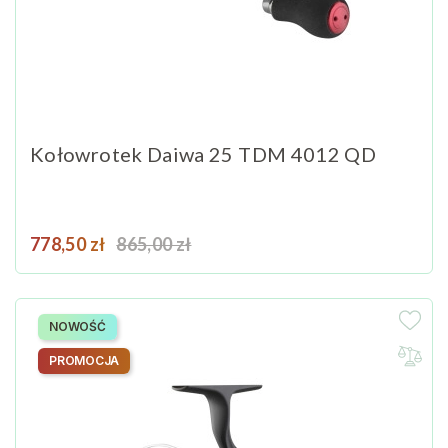
Kołowrotek Daiwa 25 TDM 4012 QD
Cena
Cena podstawowa
778,50 zł
865,00 zł
NOWOŚĆ
PROMOCJA