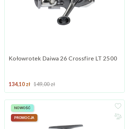
Kołowrotek Daiwa 26 Crossfire LT 2500
Cena
Cena podstawowa
134,10 zł
149,00 zł
NOWOŚĆ
PROMOCJA