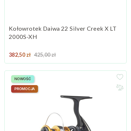
Kołowrotek Daiwa 22 Silver Creek X LT
2000S-XH
Cena
Cena podstawowa
382,50 zł
425,00 zł
NOWOŚĆ
PROMOCJA