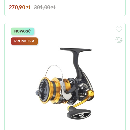
Cena
Cena podstawowa
270,90 zł
301,00 zł
NOWOŚĆ
PROMOCJA