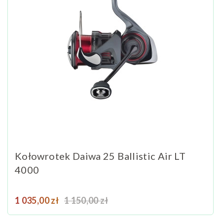
Kołowrotek Daiwa 25 Ballistic Air LT
4000
Cena
Cena podstawowa
1 035,00 zł
1 150,00 zł