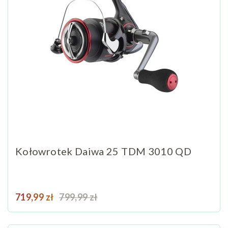
Kołowrotek Daiwa 25 TDM 3010 QD
Cena
Cena podstawowa
719,99 zł
799,99 zł