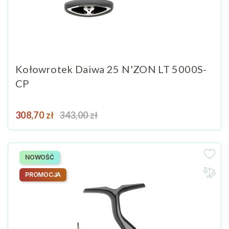
Kołowrotek Daiwa 25 N'ZON LT 5000S-
CP
Cena
Cena podstawowa
308,70 zł
343,00 zł
NOWOŚĆ
PROMOCJA