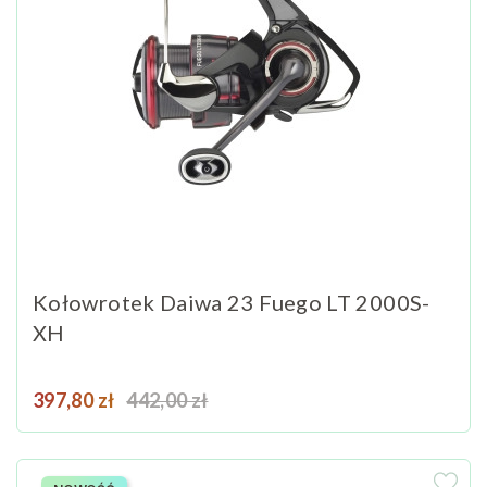
Kołowrotek Daiwa 23 Fuego LT 2000S-
XH
Cena
Cena podstawowa
397,80 zł
442,00 zł