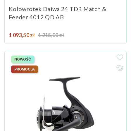
Kołowrotek Daiwa 24 TDR Match &
Feeder 4012 QD AB
Cena
Cena podstawowa
1 093,50 zł
1 215,00 zł
NOWOŚĆ
PROMOCJA