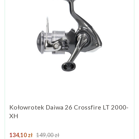
Kołowrotek Daiwa 26 Crossfire LT 2000-
XH
Cena
Cena podstawowa
134,10 zł
149,00 zł