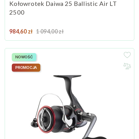
Kołowrotek Daiwa 25 Ballistic Air LT
2500
Cena
Cena podstawowa
984,60 zł
1 094,00 zł
NOWOŚĆ
PROMOCJA