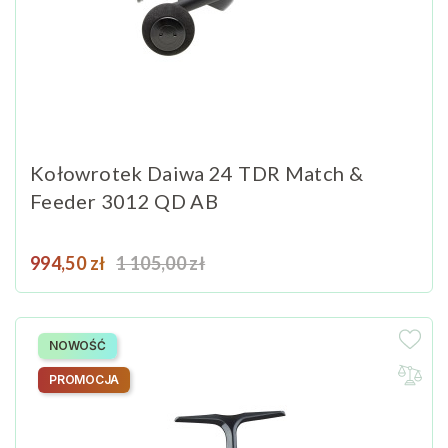
Kołowrotek Daiwa 24 TDR Match &
Feeder 3012 QD AB
Cena
Cena podstawowa
994,50 zł
1 105,00 zł
NOWOŚĆ
PROMOCJA