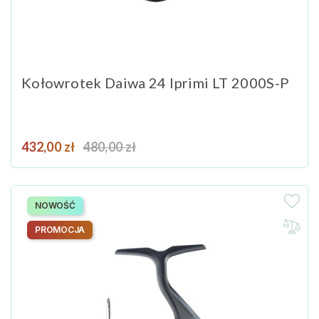
Kołowrotek Daiwa 24 Iprimi LT 2000S-P
Cena
Cena podstawowa
432,00 zł
480,00 zł
NOWOŚĆ
PROMOCJA