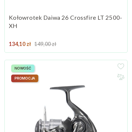
Kołowrotek Daiwa 26 Crossfire LT 2500-
XH
Cena
Cena podstawowa
134,10 zł
149,00 zł
NOWOŚĆ
PROMOCJA