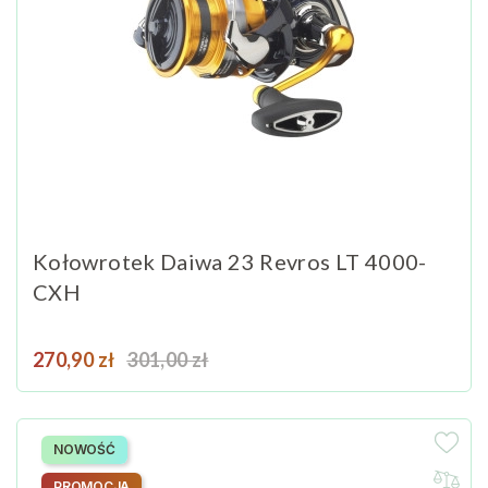
Kołowrotek Daiwa 23 Revros LT 4000-
CXH
Cena
Cena podstawowa
270,90 zł
301,00 zł
NOWOŚĆ
PROMOCJA