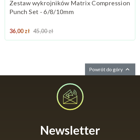
Zestaw wykrojników Matrix Compression
Punch Set - 6/8/10mm
Cena
Cena podstawowa
36,00 zł
45,00 zł

Powrót do góry
Newsletter