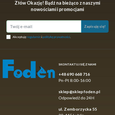
Złów Okazję! Bądź na bieżąco z naszymi
nowościami i promocjami
Zapisuję się!
Akceptuję
regulamin
i
politykę prywatności
.
SKONTAKTUJ SIĘ Z NAMI
+48 690 668 716
Pn-Pt 8:00-16:00
sklep@sklepfoden.pl
Odpowiedź do 24H
ul. Zemborzycka 55