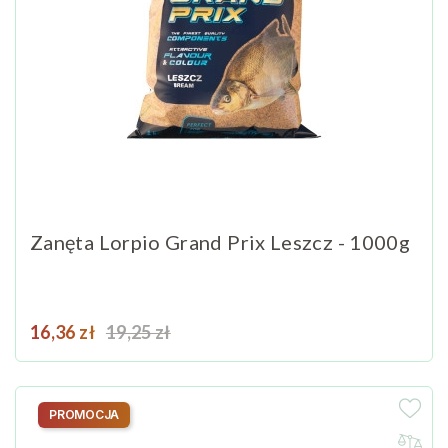
Zanęta Lorpio Grand Prix Leszcz - 1000g
Cena
Cena podstawowa
16,36 zł
19,25 zł
PROMOCJA