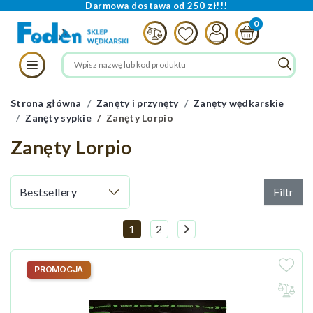
Darmowa dostawa od 250 zł!!!
Strona główna
Zanęty i przynęty
Zanęty wędkarskie
Zanęty sypkie
Zanęty Lorpio
Zanęty Lorpio
Filtr

1
2
Następny
PROMOCJA