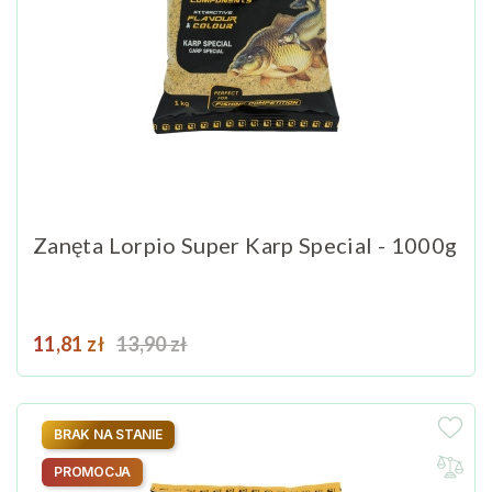
Zanęta Lorpio Super Karp Special - 1000g
Cena
Cena podstawowa
11,81 zł
13,90 zł
BRAK NA STANIE
PROMOCJA