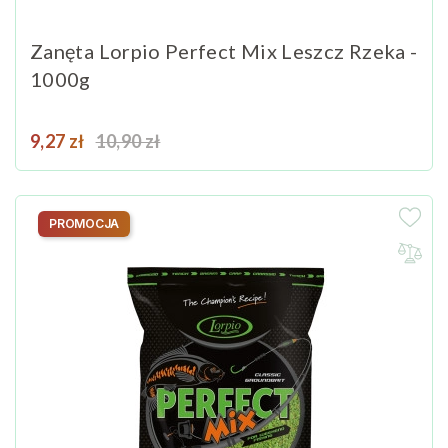
Zanęta Lorpio Perfect Mix Leszcz Rzeka -
1000g
Cena
Cena podstawowa
9,27 zł
10,90 zł
PROMOCJA