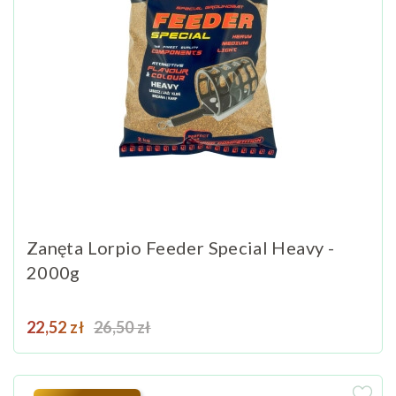
Zanęta Lorpio Feeder Special Heavy -
2000g
Cena
Cena podstawowa
22,52 zł
26,50 zł