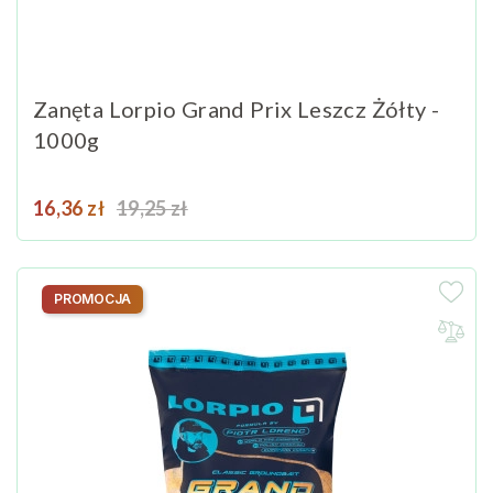
Zanęta Lorpio Grand Prix Leszcz Żółty -
1000g
Cena
Cena podstawowa
16,36 zł
19,25 zł
PROMOCJA