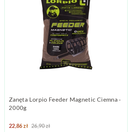
Zanęta Lorpio Feeder Magnetic Ciemna -
2000g
Cena
Cena podstawowa
22,86 zł
26,90 zł