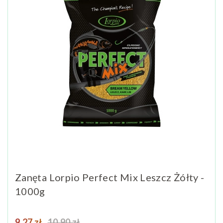
Zanęta Lorpio Perfect Mix Leszcz Żółty -
1000g
Cena
Cena podstawowa
9,27 zł
10,90 zł