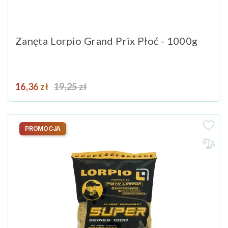
Zanęta Lorpio Grand Prix Płoć - 1000g
Cena
Cena podstawowa
16,36 zł
19,25 zł
PROMOCJA