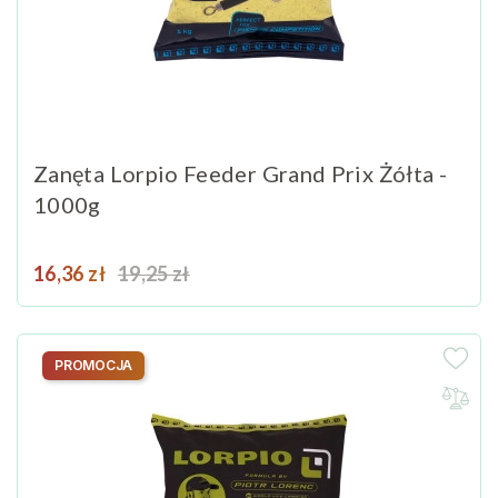
Zanęta Lorpio Feeder Grand Prix Żółta -
1000g
Cena
Cena podstawowa
16,36 zł
19,25 zł
PROMOCJA