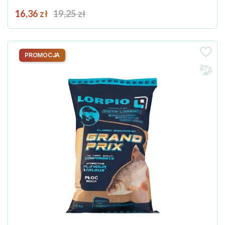
Cena
Cena podstawowa
16,36 zł
19,25 zł
PROMOCJA