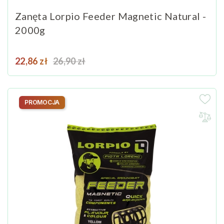
Zanęta Lorpio Feeder Magnetic Natural -
2000g
Cena
Cena podstawowa
22,86 zł
26,90 zł
PROMOCJA