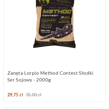
Zanęta Lorpio Method Contest Słodki
Ser Sojowy - 2000g
Cena
Cena podstawowa
29,75 zł
35,00 zł