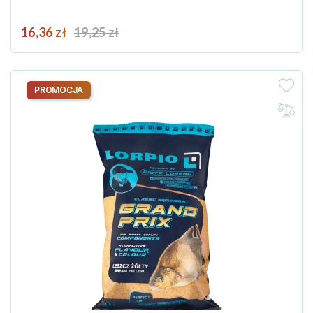
Cena
Cena podstawowa
16,36 zł
19,25 zł
PROMOCJA