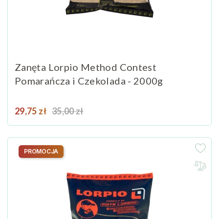
Zanęta Lorpio Method Contest
Pomarańcza i Czekolada - 2000g
Cena
Cena podstawowa
29,75 zł
35,00 zł
PROMOCJA