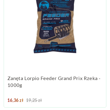
Zanęta Lorpio Feeder Grand Prix Rzeka -
1000g
Cena
Cena podstawowa
16,36 zł
19,25 zł