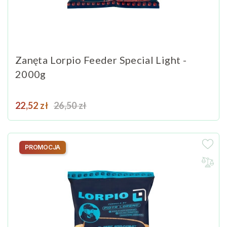
Zanęta Lorpio Feeder Special Light -
2000g
Cena
Cena podstawowa
22,52 zł
26,50 zł
PROMOCJA