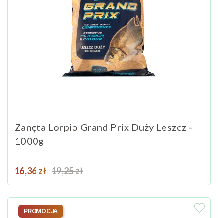
Zanęta Lorpio Grand Prix Duży Leszcz -
1000g
Cena
Cena podstawowa
16,36 zł
19,25 zł
PROMOCJA