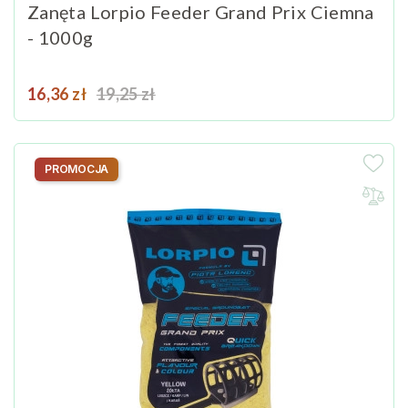
Zanęta Lorpio Feeder Grand Prix Ciemna
- 1000g
Cena
Cena podstawowa
16,36 zł
19,25 zł
PROMOCJA