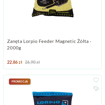
Zanęta Lorpio Feeder Magnetic Żółta -
2000g
Cena
Cena podstawowa
22,86 zł
26,90 zł
PROMOCJA