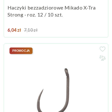
Haczyki bezzadziorowe Mikado X-Tra
Strong - roz. 12 / 10 szt.
Cena
Cena podstawowa
6,04 zł
7,10 zł
PROMOCJA