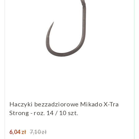
Haczyki bezzadziorowe Mikado X-Tra
Strong - roz. 14 / 10 szt.
Cena
Cena podstawowa
6,04 zł
7,10 zł