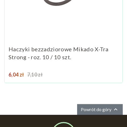
Haczyki bezzadziorowe Mikado X-Tra
Strong - roz. 10 / 10 szt.
Cena
Cena podstawowa
6,04 zł
7,10 zł

Powrót do góry