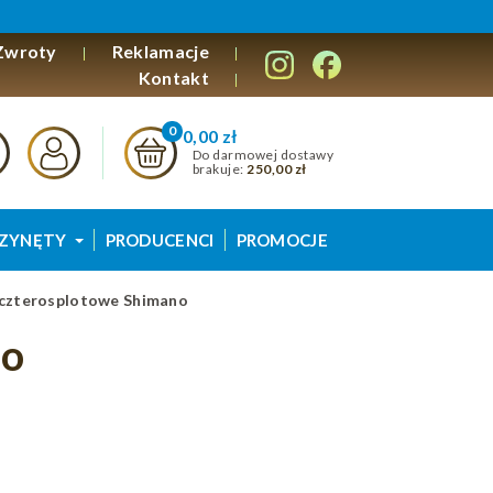
Zwroty
Reklamacje
Kontakt
0,00 zł
Do darmowej dostawy
brakuje:
250,00 zł
ZYNĘTY
PRODUCENCI
PROMOCJE
 czterosplotowe Shimano
no