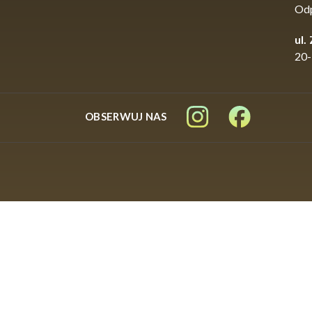
Od
ul.
20-
OBSERWUJ NAS