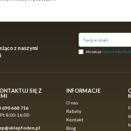
eżąco z naszymi
Akceptuję
regulamin
i
polityk
i
ONTAKTUJ SIĘ Z
INFORMACJE
AMI
O nas
 690 668 716
Rabaty
Pt 8:00-16:00
K
Kontakt
M
lep@sklepfoden.pl
Blog