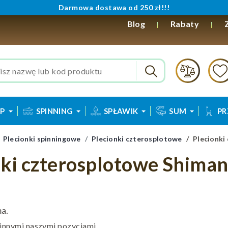
Darmowa dostawa od 250 zł!!!
Blog
Rabaty
P
SPINNING
SPŁAWIK
SUM
PR
Plecionki spinningowe
Plecionki czterosplotowe
Plecionki
nki czterosplotowe Shima
ma.
 innymi naszymi pozycjami.