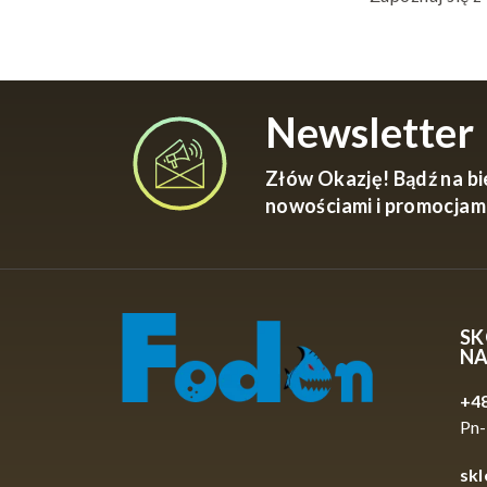
Newsletter
Złów Okazję! Bądź na bi
nowościami i promocjam
SK
N
+48
Pn-
sk