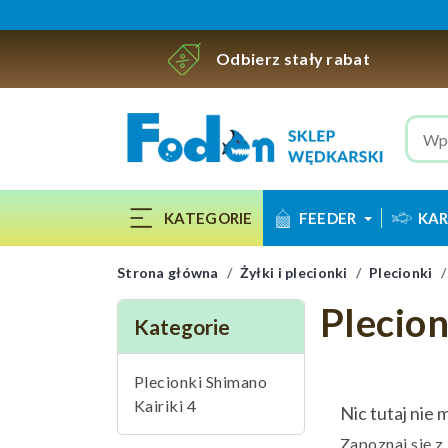
Odbierz stały rabat
KATEGORIE
FEEDER
KAR
Strona główna
Żyłki i plecionki
Plecionki
Plecio
Kategorie
Plecionki Shimano
Kairiki 4
Nic tutaj nie 
Zapoznaj się z