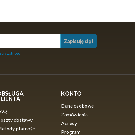
Zapisuję się!
ę prywatności
.
OBSŁUGA
KONTO
KLIENTA
Dane osobowe
FAQ
Zamówienia
oszty dostawy
Adresy
etody płatności
Program