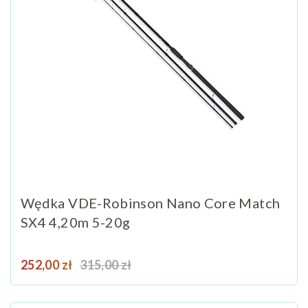
Wędka VDE-Robinson Nano Core Match
SX4 4,20m 5-20g
Cena
Cena podstawowa
252,00 zł
315,00 zł