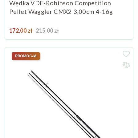
Wędka VDE-Robinson Competition
Pellet Waggler CMX2 3,00cm 4-16g
Cena
Cena podstawowa
172,00 zł
215,00 zł
PROMOCJA