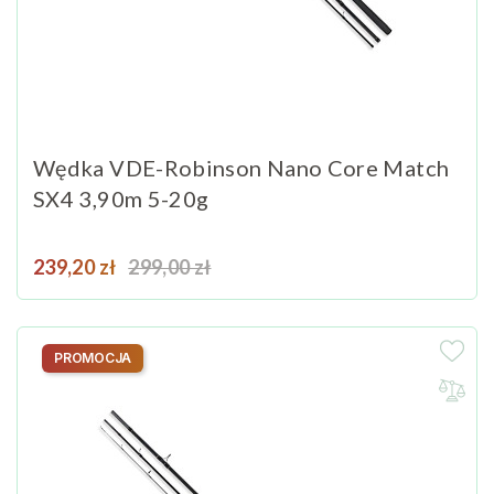
Wędka VDE-Robinson Nano Core Match
SX4 3,90m 5-20g
Cena
Cena podstawowa
239,20 zł
299,00 zł
PROMOCJA