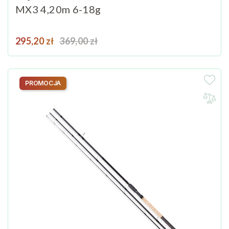
MX3 4,20m 6-18g
Cena
Cena podstawowa
295,20 zł
369,00 zł
PROMOCJA