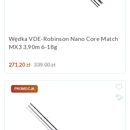
Wędka VDE-Robinson Nano Core Match
MX3 3,90m 6-18g
Cena
Cena podstawowa
271,20 zł
339,00 zł
PROMOCJA