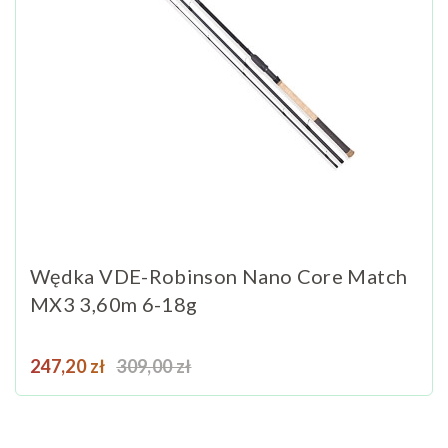
Wędka VDE-Robinson Nano Core Match
MX3 3,60m 6-18g
Cena
Cena podstawowa
247,20 zł
309,00 zł