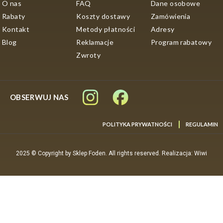
O nas
FAQ
Dane osobowe
artykuły wędkarskie
. Sięgając po sprawdzone
Rabaty
Koszty dostawy
Zamówienia
rozwiązania marki
Robinson
, wędkarze mogą liczyć na
jakość i trwałość, które przekładają się na jeszcze
Kontakt
Metody płatności
Adresy
większą satysfakcję z połowów.
Blog
Reklamacje
Program rabatowy
Zwroty
OBSERWUJ NAS
POLITYKA PRYWATNOŚCI
REGULAMIN
2025 © Copyright by Sklep Foden. All rights reserved. Realizacja: Wiwi