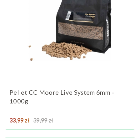
Pellet CC Moore Live System 6mm -
1000g
Cena
Cena podstawowa
33,99 zł
39,99 zł