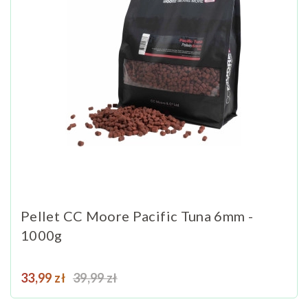
Pellet CC Moore Pacific Tuna 6mm -
1000g
Cena
Cena podstawowa
33,99 zł
39,99 zł