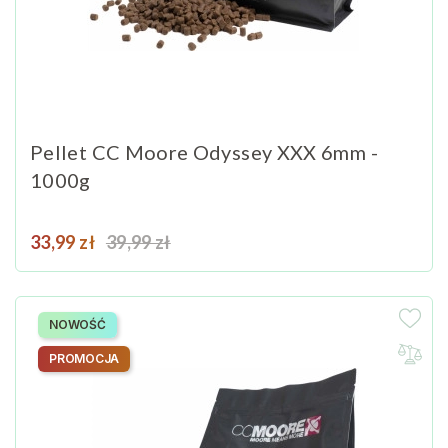
Pellet CC Moore Odyssey XXX 6mm -
1000g
Cena
Cena podstawowa
33,99 zł
39,99 zł
NOWOŚĆ
PROMOCJA