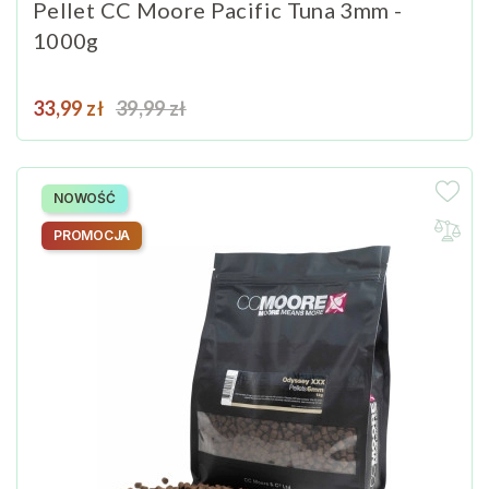
Pellet CC Moore Pacific Tuna 3mm -
1000g
Cena
Cena podstawowa
33,99 zł
39,99 zł
NOWOŚĆ
PROMOCJA