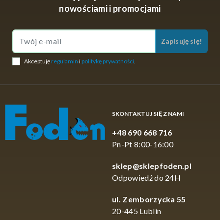
nowościami i promocjami
Zapisuję się!
Akceptuję
regulamin
i
politykę prywatności
.
SKONTAKTUJ SIĘ Z NAMI
+48 690 668 716
Pn-Pt 8:00-16:00
sklep@sklepfoden.pl
Odpowiedź do 24H
ul. Zemborzycka 55
20-445 Lublin